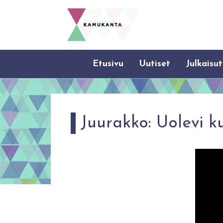
Etusivu
Uutiset
Julkaisut
Juurakko: Uolevi k