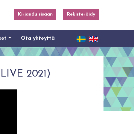
Kirjaudu sisään
Rekisteröidy
set
Ota yhteyttä
(LIVE 2021)