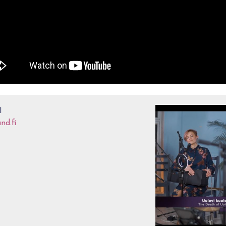
1
nd.fi