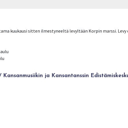
utama kuukausi sitten ilmestyneeltä levyltään Korpin marssi. Levy
laulu
ulu
Kansanmusiikin ja Kansantanssin Edistämiskesk