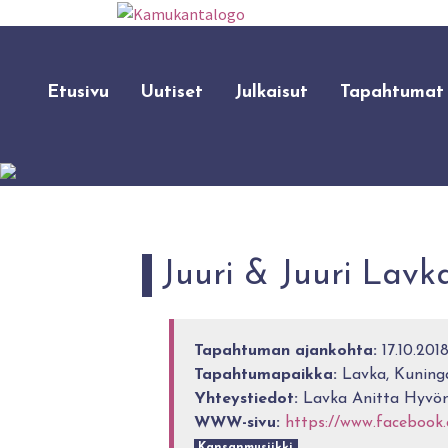
Etusivu
Uutiset
Julkaisut
Tapahtumat
Juuri & Juuri Lavka
Tapahtuman ajankohta:
17.10.201
Tapahtumapaikka:
Lavka, Kuninga
Yhteystiedot:
Lavka Anitta Hyvö
WWW-sivu:
https://www.facebook.