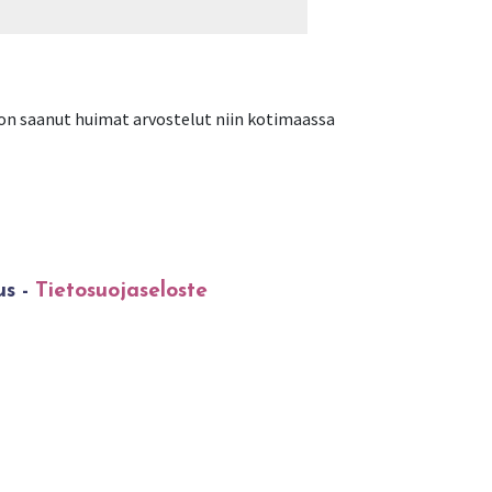
 on saanut huimat arvostelut niin kotimaassa
us -
Tietosuojaseloste