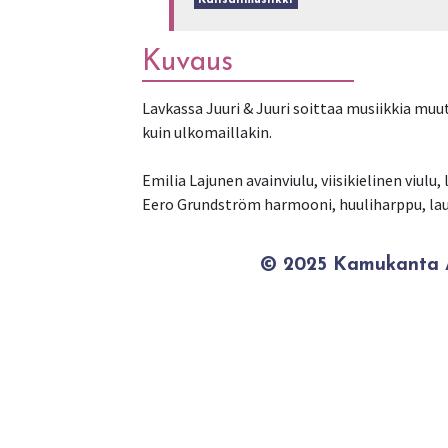
Kansanmusiikki
Kuvaus
Lavkassa Juuri & Juuri soittaa musiikkia mu
kuin ulkomaillakin.
Emilia Lajunen avainviulu, viisikielinen viulu, 
Eero Grundström harmooni, huuliharppu, la
© 2025 Kamukanta / 