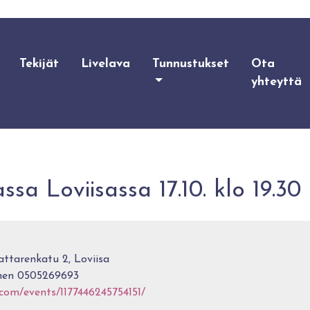
Tekijät
Livelava
Tunnustukset
Ota
yhteyttä
ssa Loviisassa 17.10. klo 19.30
8
ttarenkatu 2, Loviisa
nen 0505269693
com/events/1177446245754151/