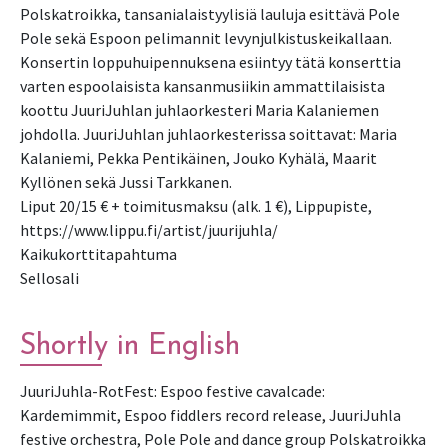
Polskatroikka, tansanialaistyylisiä lauluja esittävä Pole
Pole sekä Espoon pelimannit levynjulkistuskeikallaan.
Konsertin loppuhuipennuksena esiintyy tätä konserttia
varten espoolaisista kansanmusiikin ammattilaisista
koottu JuuriJuhlan juhlaorkesteri Maria Kalaniemen
johdolla. JuuriJuhlan juhlaorkesterissa soittavat: Maria
Kalaniemi, Pekka Pentikäinen, Jouko Kyhälä, Maarit
Kyllönen sekä Jussi Tarkkanen.
Liput 20/15 € + toimitusmaksu (alk. 1 €), Lippupiste,
https://www.lippu.fi/artist/juurijuhla/
Kaikukorttitapahtuma
Sellosali
Shortly in English
JuuriJuhla-RotFest: Espoo festive cavalcade:
Kardemimmit, Espoo fiddlers record release, JuuriJuhla
festive orchestra, Pole Pole and dance group Polskatroikka