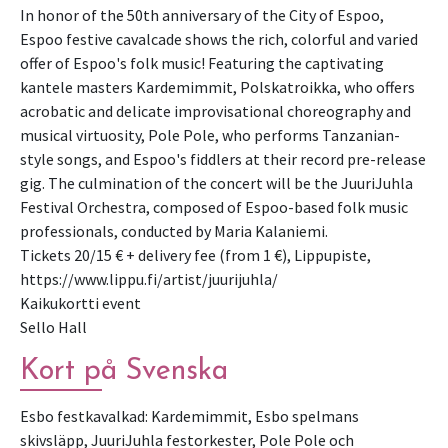
In honor of the 50th anniversary of the City of Espoo,
Espoo festive cavalcade shows the rich, colorful and varied
offer of Espoo's folk music! Featuring the captivating
kantele masters Kardemimmit, Polskatroikka, who offers
acrobatic and delicate improvisational choreography and
musical virtuosity, Pole Pole, who performs Tanzanian-
style songs, and Espoo's fiddlers at their record pre-release
gig. The culmination of the concert will be the JuuriJuhla
Festival Orchestra, composed of Espoo-based folk music
professionals, conducted by Maria Kalaniemi.
Tickets 20/15 € + delivery fee (from 1 €), Lippupiste,
https://www.lippu.fi/artist/juurijuhla/
Kaikukortti event
Kort på Svenska
Esbo festkavalkad: Kardemimmit, Esbo spelmans
skivsläpp, JuuriJuhla festorkester, Pole Pole och