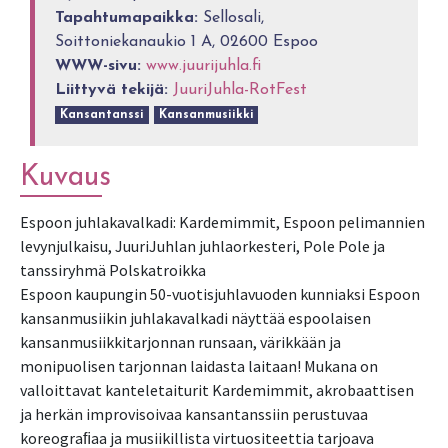
Tapahtumapaikka:
Sellosali,
Soittoniekanaukio 1 A, 02600 Espoo
WWW-sivu:
www.juurijuhla.fi
Liittyvä tekijä:
JuuriJuhla-RotFest
Kansantanssi
Kansanmusiikki
Kuvaus
Espoon juhlakavalkadi: Kardemimmit, Espoon pelimannien
levynjulkaisu, JuuriJuhlan juhlaorkesteri, Pole Pole ja
tanssiryhmä Polskatroikka
Espoon kaupungin 50-vuotisjuhlavuoden kunniaksi Espoon
kansanmusiikin juhlakavalkadi näyttää espoolaisen
kansanmusiikkitarjonnan runsaan, värikkään ja
monipuolisen tarjonnan laidasta laitaan! Mukana on
valloittavat kanteletaiturit Kardemimmit, akrobaattisen
ja herkän improvisoivaa kansantanssiin perustuvaa
koreograﬁaa ja musiikillista virtuositeettia tarjoava