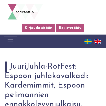
Kirjaudu sisään
Rekisteröidy
JuuriJuhla-RotFest:
Espoon juhlakavalkadi:
Kardemimmit, Espoon
pelimannien
ennakkolevynjulkaisu,