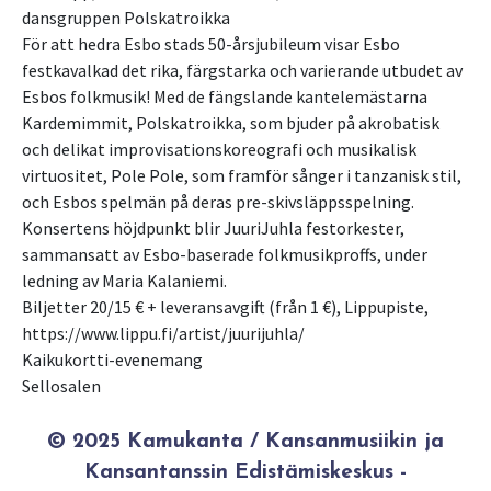
dansgruppen Polskatroikka
För att hedra Esbo stads 50-årsjubileum visar Esbo
festkavalkad det rika, färgstarka och varierande utbudet av
Esbos folkmusik! Med de fängslande kantelemästarna
Kardemimmit, Polskatroikka, som bjuder på akrobatisk
och delikat improvisationskoreografi och musikalisk
virtuositet, Pole Pole, som framför sånger i tanzanisk stil,
och Esbos spelmän på deras pre-skivsläppsspelning.
Konsertens höjdpunkt blir JuuriJuhla festorkester,
sammansatt av Esbo-baserade folkmusikproffs, under
ledning av Maria Kalaniemi.
Biljetter 20/15 € + leveransavgift (från 1 €), Lippupiste,
https://www.lippu.fi/artist/juurijuhla/
Kaikukortti-evenemang
© 2025 Kamukanta / Kansanmusiikin ja
Kansantanssin Edistämiskeskus -