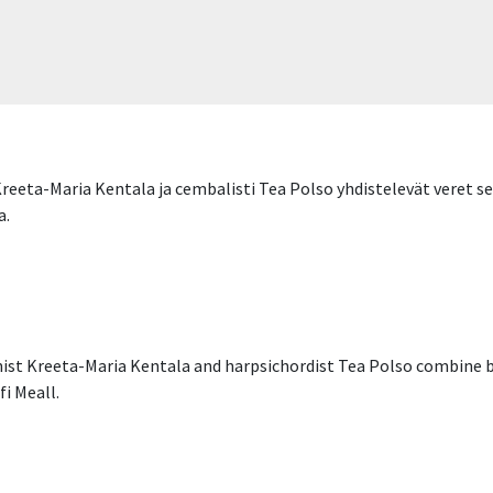
reeta-Maria Kentala ja cembalisti Tea Polso yhdistelevät veret seis
a.
linist Kreeta-Maria Kentala and harpsichordist Tea Polso combin
i Meall.