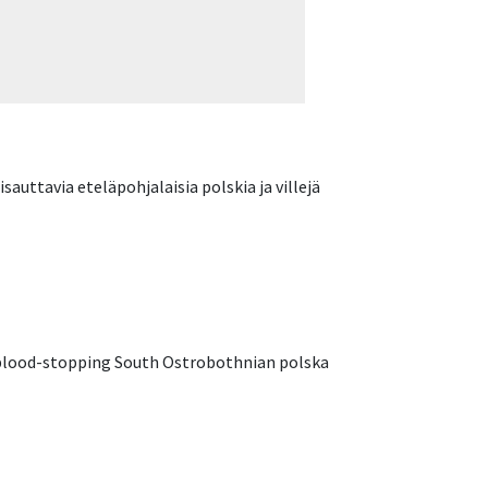
auttavia eteläpohjalaisia polskia ja villejä
e blood-stopping South Ostrobothnian polska