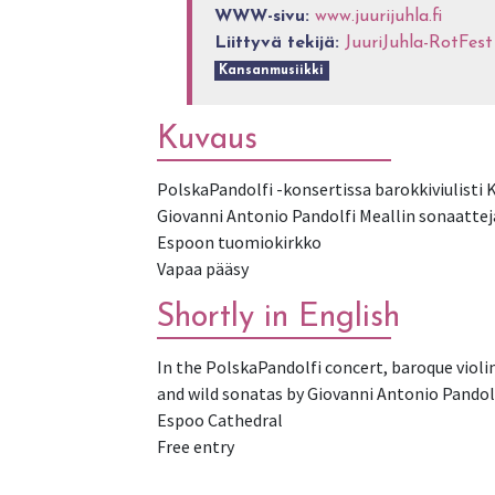
WWW-sivu:
www.juurijuhla.fi
Liittyvä tekijä:
JuuriJuhla-RotFest
Kansanmusiikki
Kuvaus
PolskaPandolfi -konsertissa barokkiviulisti K
Giovanni Antonio Pandolfi Meallin sonaattej
Espoon tuomiokirkko
Shortly in English
In the PolskaPandolfi concert, baroque vio
and wild sonatas by Giovanni Antonio Pandolf
Espoo Cathedral
Free entry