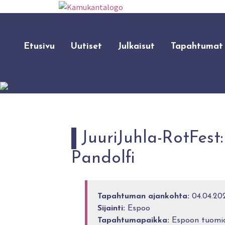
Etusivu
Uutiset
Julkaisut
Tapahtumat
JuuriJuhla-RotFest
Pandolfi
Tapahtuman ajankohta:
04.04.202
Sijainti:
Espoo
Tapahtumapaikka:
Espoon tuomio