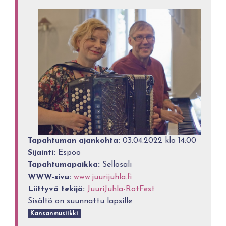
Tapahtuman ajankohta:
03.04.2022 klo 14:00
Sijainti:
Espoo
Tapahtumapaikka:
Sellosali
WWW-sivu:
www.juurijuhla.fi
Liittyvä tekijä:
JuuriJuhla-RotFest
Sisältö on suunnattu lapsille
Kansanmusiikki