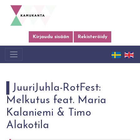
Kirjaudu sisään
Rekisteröidy
JuuriJuhla-RotFest:
Melkutus feat. Maria
Kalaniemi & Timo
Alakotila