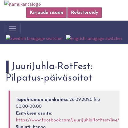
Kirjaudu sisään
Rekisteröidy
JuuriJuhla-RotFest:
Pilpatus-päiväsoitot
Tapahtuman ajankohta:
26.09.2020 klo
00:00-00:00
Esityksen osoite:
https://www.facebook.com/JuuriJuhlaRotFest/live/
Sijainti:
Espoo