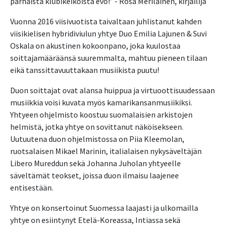
parhaista klubikeikoista evö!” - Rosa Meriläinen, kirjailija
Vuonna 2016 viisivuotista taivaltaan juhlistanut kahden
viisikielisen hybridiviulun yhtye Duo Emilia Lajunen & Suvi
Oskala on akustinen kokoonpano, joka kuulostaa
soittajamääräänsä suuremmalta, mahtuu pieneen tilaan
eikä tanssittavuuttakaan musiikista puutu!
Duon soittajat ovat alansa huippua ja virtuoottisuudessaan
musiikkia voisi kuvata myös kamarikansanmusiikiksi.
Yhtyeen ohjelmisto koostuu suomalaisien arkistojen
helmistä, jotka yhtye on sovittanut näköisekseen.
Uutuutena duon ohjelmistossa on Piia Kleemolan,
ruotsalaisen Mikael Marinin, italialaisen nykysäveltäjän
Libero Mureddun sekä Johanna Juholan yhtyeelle
säveltämät teokset, joissa duon ilmaisu laajenee
entisestään.
Yhtye on konsertoinut Suomessa laajasti ja ulkomailla
yhtye on esiintynyt Etelä-Koreassa, Intiassa sekä