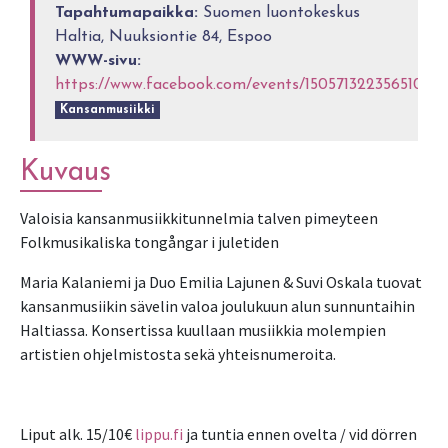
Tapahtumapaikka:
Suomen luontokeskus
Haltia, Nuuksiontie 84, Espoo
WWW-sivu:
https://www.facebook.com/events/150571322356510/
Kansanmusiikki
Kuvaus
Valoisia kansanmusiikkitunnelmia talven pimeyteen
Folkmusikaliska tongångar i juletiden
Maria Kalaniemi ja Duo Emilia Lajunen & Suvi Oskala tuovat
kansanmusiikin sävelin valoa joulukuun alun sunnuntaihin
Haltiassa. Konsertissa kuullaan musiikkia molempien
artistien ohjelmistosta sekä yhteisnumeroita.
Liput alk. 15/10€
lippu.fi
ja tuntia ennen ovelta / vid dörren