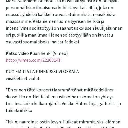
Maria Kalaniemi on monista musiikkityyleistä oman hyvin
persoonallisen ilmaisunsa kehittänyt taiteilija, joka on
nuossut yhdeksi kaikkein arvostetuimmista muusikoista
maassamme. Kalaniemen luoma lyyrisen herkkä ja
intensiivinen soittotyyli on saanut uskollisen kuulijakunnan
eri puolilla maailmaa. Hänen soittotyyliään on kuvattu
osuvasti suomalaiseksi haitarifadoksi.
Katso Video Kuun henki (Vimeo):
http://vimeo.com/22203141
DUO EMILIA LAJUNEN & SUVI OSKALA
viisikieliset viulut
"En ennen tätä konserttia ymmärtänyt mitä todellinen
duosoitto on. Heillä oli muusikkoina uskomaton yhteys
toisiinsa koko keikan ajan." - Veikko Halmetoja, galleristi ja
taidekriitikko
”Itkin, nauroin ja ostin levyn. Huikeat mimmit, yksi elämäni