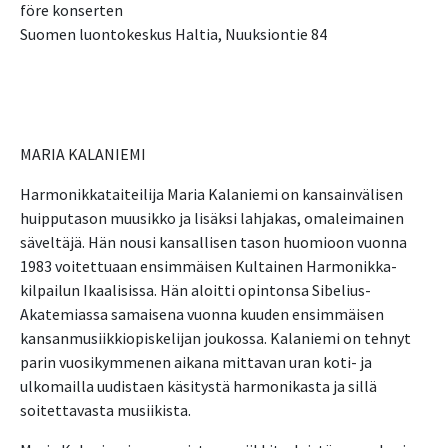
före konserten
Suomen luontokeskus Haltia, Nuuksiontie 84
MARIA KALANIEMI
Harmonikkataiteilija Maria Kalaniemi on kansainvälisen
huipputason muusikko ja lisäksi lahjakas, omaleimainen
säveltäjä. Hän nousi kansallisen tason huomioon vuonna
1983 voitettuaan ensimmäisen Kultainen Harmonikka-
kilpailun Ikaalisissa. Hän aloitti opintonsa Sibelius-
Akatemiassa samaisena vuonna kuuden ensimmäisen
kansanmusiikkiopiskelijan joukossa. Kalaniemi on tehnyt
parin vuosikymmenen aikana mittavan uran koti- ja
ulkomailla uudistaen käsitystä harmonikasta ja sillä
soitettavasta musiikista.