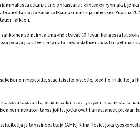
mmailusta alkanut trio on kasvanut kiinteäksi ryhmäksi, jonka m
. Ja unohtamatta kaiken alkuunpannutta jamihenkeä. Vuonna 2020 
auon jälkeen.
a sähköinen sointimaailma yhdistyivät 90-luvun hengessä fuusioks
upaa palata juurilleen ja tarjota täyslaidallisen Jukolan pelimann
isarien mestoille, stadilaiselle pistolle, leedille friiduille ja f
ilaisista taustoista, Stadin kadonneet -yhtyeen musiikista ja ha
isen perinnekaton tanssijoille, jotka ovat harrastaneet pitkään k
sitaitelija ja tanssinopettaja (AMK) Riina Hosio, joka työskentele