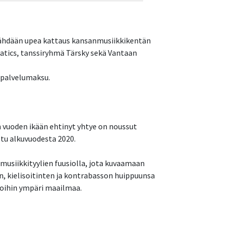
a nähdään upea kattaus kansanmusiikkikentän
atics, tanssiryhmä Tärsky sekä Vantaan
n palvelumaksu.
vuoden ikään ehtinyt yhtye on noussut
tu alkuvuodesta 2020.
musiikkityylien fuusiolla, jota kuvaamaan
n, kielisoitinten ja kontrabasson huippuunsa
ijoihin ympäri maailmaa.