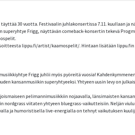
täyttää 30 vuotta. Festivaalin juhlakonsertissa 7.11. kuullaan j
in superyhtye Frigg, näyttävän comeback-konsertin tekevä Progm
ospelit.
soitteesta lippu.fi/artist/kaamospelit/. Hintaan lisätään lippu.fi
iikkiyhtye Frigg juhlii myös pyöreitä vuosia! Kahdenkymmenen 
en kansanmusiikin superyhtyeeksi. Yhtyeen uusin levy on julkais
joismaiseen pelimannimusiikkiin nojaavalla, länsimaisten kansan
nordgrass viitaten yhtyeen bluegrass-vaikutteisiin. Neljän viulu
valla ja humoristisella live-energialla on tehnyt vaikutuksen kuul