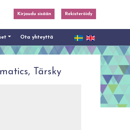
Kirjaudu sisään
Rekisteröidy
set
Ota yhteyttä
matics, Tärsky