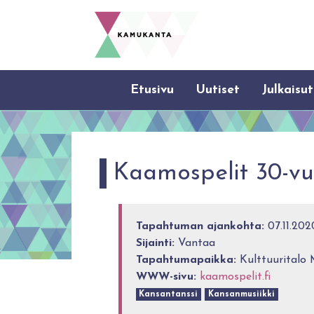
Etusivu
Uutiset
Julkaisut
Kaamospelit 30-vuo
Tapahtuman ajankohta:
07.11.2020
Sijainti:
Vantaa
Tapahtumapaikka:
Kulttuuritalo 
WWW-sivu:
kaamospelit.fi
Kansantanssi
Kansanmusiikki