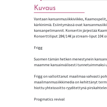
Kuvaus
Vantaan kansanmusiikkiviikko, Kaamospelit, 
kärkinimiä. Esiintymässä ovat kansanmusiik
kansanpelimannit. Konsertin järjestää Kaam
Konserttiliput 28€/14€ ja stream-liput 10€ o
Frigg
Suomen tämän hetken menestynein kansanmus
maamme kansainvälisesti tunnetuimmaksi uud
Frigg on valloittanut maailmaa vahvasti poh
maailmanmusiikkimedia on kehittänyt termin 
hiottu yhteissoitto ryyditettynä pirskahtele
Progmatics revival