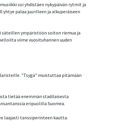
usiikki soi yhdistäen nykypäivän rytmit ja
yhtye palaa juurilleen ja alkuperäiseen
i säteillen ympäristöön soiton riemua ja
ipelloilta viime vuosituhannen uuden
illaristeille. "Tsygä" muistuttaa pitämään
lusta tietää enemmän stadilaisesta
ansantanssia eripuolilla Suomea.
e laajasti tanssiperinteen kautta.