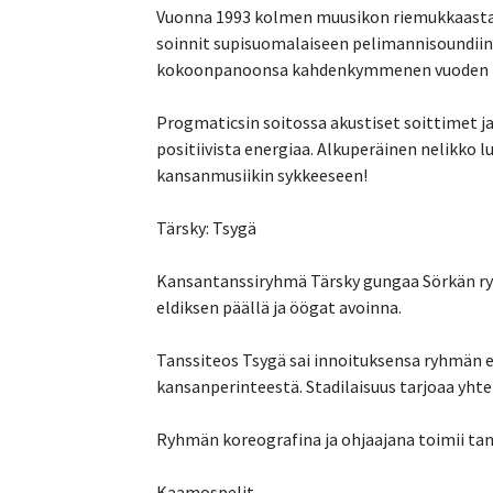
Vuonna 1993 kolmen muusikon riemukkaasta ja
soinnit supisuomalaiseen pelimannisoundiin
kokoonpanoonsa kahdenkymmenen vuoden t
Progmaticsin soitossa akustiset soittimet j
positiivista energiaa. Alkuperäinen nelikko l
kansanmusiikin sykkeeseen!
Tärsky: Tsygä
Kansantanssiryhmä Tärsky gungaa Sörkän rysäke
eldiksen päällä ja öögat avoinna.
Tanssiteos Tsygä sai innoituksensa ryhmän er
kansanperinteestä. Stadilaisuus tarjoaa yhte
Ryhmän koreografina ja ohjaajana toimii tans
Kaamospelit