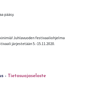
aa pääsy.
kinimiä! Juhlavuoden festivaaliohjelma
ivaali järjestetään 5.-15.11.2020.
us -
Tietosuojaseloste