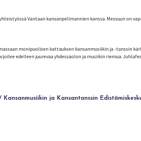
 yhteistyössä Vantaan kansanpelimannien kanssa. Messuun on vap
massaan monipuolisen kattauksen kansanmusiikin ja -tanssin kär
rjoilee edelleen juurevaa yhdessäolon ja musiikin riemua. Juhlafest
Kansanmusiikin ja Kansantanssin Edistämiskesk