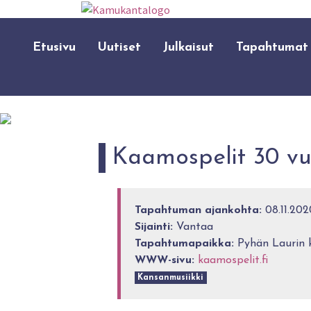
Etusivu
Uutiset
Julkaisut
Tapahtumat
Kaamospelit 30 vu
Tapahtuman ajankohta:
08.11.202
Sijainti:
Vantaa
Tapahtumapaikka:
Pyhän Laurin k
WWW-sivu:
kaamospelit.fi
Kansanmusiikki