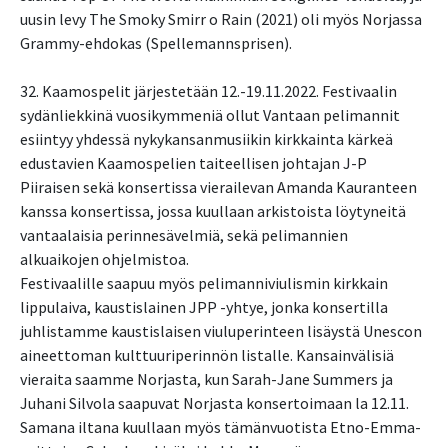
uusin levy The Smoky Smirr o Rain (2021) oli myös Norjassa
Grammy-ehdokas (Spellemannsprisen).
32. Kaamospelit järjestetään 12.-19.11.2022. Festivaalin
sydänliekkinä vuosikymmeniä ollut Vantaan pelimannit
esiintyy yhdessä nykykansanmusiikin kirkkainta kärkeä
edustavien Kaamospelien taiteellisen johtajan J-P
Piiraisen sekä konsertissa vierailevan Amanda Kauranteen
kanssa konsertissa, jossa kuullaan arkistoista löytyneitä
vantaalaisia perinnesävelmiä, sekä pelimannien
alkuaikojen ohjelmistoa.
Festivaalille saapuu myös pelimanniviulismin kirkkain
lippulaiva, kaustislainen JPP -yhtye, jonka konsertilla
juhlistamme kaustislaisen viuluperinteen lisäystä Unescon
aineettoman kulttuuriperinnön listalle. Kansainvälisiä
vieraita saamme Norjasta, kun Sarah-Jane Summers ja
Juhani Silvola saapuvat Norjasta konsertoimaan la 12.11.
Samana iltana kuullaan myös tämänvuotista Etno-Emma-