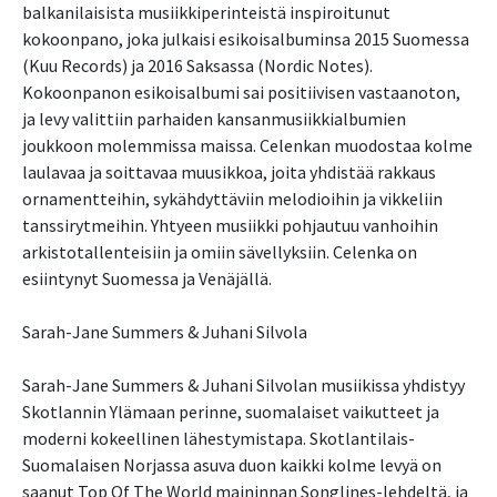
balkanilaisista musiikkiperinteistä inspiroitunut
kokoonpano, joka julkaisi esikoisalbuminsa 2015 Suomessa
(Kuu Records) ja 2016 Saksassa (Nordic Notes).
Kokoonpanon esikoisalbumi sai positiivisen vastaanoton,
ja levy valittiin parhaiden kansanmusiikkialbumien
joukkoon molemmissa maissa. Celenkan muodostaa kolme
laulavaa ja soittavaa muusikkoa, joita yhdistää rakkaus
ornamentteihin, sykähdyttäviin melodioihin ja vikkeliin
tanssirytmeihin. Yhtyeen musiikki pohjautuu vanhoihin
arkistotallenteisiin ja omiin sävellyksiin. Celenka on
esiintynyt Suomessa ja Venäjällä.
Sarah-Jane Summers & Juhani Silvola
Sarah-Jane Summers & Juhani Silvolan musiikissa yhdistyy
Skotlannin Ylämaan perinne, suomalaiset vaikutteet ja
moderni kokeellinen lähestymistapa. Skotlantilais-
Suomalaisen Norjassa asuva duon kaikki kolme levyä on
saanut Top Of The World maininnan Songlines-lehdeltä, ja