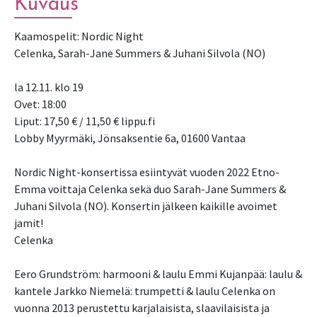
Kuvaus
Kaamospelit: Nordic Night
Celenka, Sarah-Jane Summers & Juhani Silvola (NO)
la 12.11. klo 19
Ovet: 18:00
Liput: 17,50 € / 11,50 € lippu.fi
Lobby Myyrmäki, Jönsaksentie 6a, 01600 Vantaa
Nordic Night-konsertissa esiintyvät vuoden 2022 Etno-
Emma voittaja Celenka sekä duo Sarah-Jane Summers &
Juhani Silvola (NO). Konsertin jälkeen kaikille avoimet
jamit!
Celenka
Eero Grundström: harmooni & laulu Emmi Kujanpää: laulu &
kantele Jarkko Niemelä: trumpetti & laulu Celenka on
vuonna 2013 perustettu karjalaisista, slaavilaisista ja