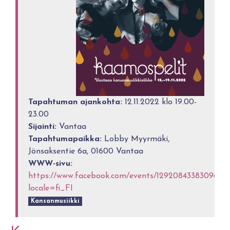
Tapahtuman ajankohta:
12.11.2022 klo 19.00-
23.00
Sijainti:
Vantaa
Tapahtumapaikka:
Lobby Myyrmäki,
Jönsaksentie 6a, 01600 Vantaa
WWW-sivu:
https://www.facebook.com/events/1292084338309657
locale=fi_FI
Kansanmusiikki