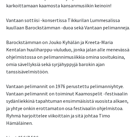
karkoittamaan kaamosta kansanmusiikin keinoin!
Vantaan sottiisi -konsertissa Tikkurilan Lummesalissa
kuullaan Barockstämman -duoa sekä Vantaan pelimanneja.
Barockstämman on Jouko Kyhälän ja Kreeta-Maria
Kentalan huuliharppu-viuluduo, jonka jalan alle menevässä
ohjelmistossa on pelimannimusiikkia omina sovituksina,
omia sävellyksiä sekä syrjähyppyjä barokin ajan
tanssisävelmistöön.
Vantaan pelimannit on 1976 perustettu pelimanniyhtye.
Vantaan pelimannit on toiminut Kaamospelit -festivaalin
sydänliekkinä tapahtuman ensimmäisistä vuosista alkaen,
ja yhtye onkin erottamaton osa festivaalin ohjelmistoa.
Ryhmä harjoittelee viikoittain ja sitä johtaa Timo
Hämäläinen.