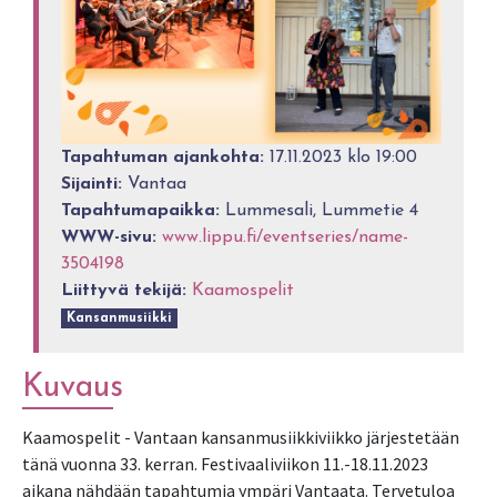
Tapahtuman ajankohta:
17.11.2023 klo 19:00
Sijainti:
Vantaa
Tapahtumapaikka:
Lummesali, Lummetie 4
WWW-sivu:
www.lippu.fi/eventseries/name-
3504198
Liittyvä tekijä:
Kaamospelit
Kansanmusiikki
Kuvaus
Kaamospelit - Vantaan kansanmusiikkiviikko järjestetään
tänä vuonna 33. kerran. Festivaaliviikon 11.-18.11.2023
aikana nähdään tapahtumia ympäri Vantaata. Tervetuloa