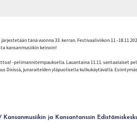
järjestetään tänä vuonna 33. kerran. Festivaaliviikon 11.-18.11.
ta kansanmusiikin keinoin!
oittoa! -pelimannitempauksella. Lauantaina 11.11. vantaalaiset p
us Dixissä, junaraiteiden yläpuolisella kulkukäytävällä. Esiintym
Kansanmusiikin ja Kansantanssin Edistämiskesk