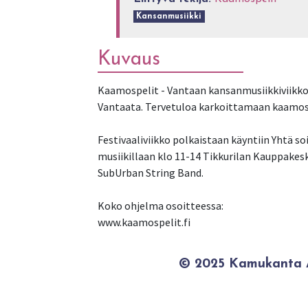
Kansanmusiikki
Kuvaus
Kaamospelit - Vantaan kansanmusiikkiviikko 
Vantaata. Tervetuloa karkoittamaan kaamos
Festivaaliviikko polkaistaan käyntiin Yhtä s
musiikillaan klo 11-14 Tikkurilan Kauppakesk
SubUrban String Band.
Koko ohjelma osoitteessa:
www.kaamospelit.fi
© 2025 Kamukanta / 