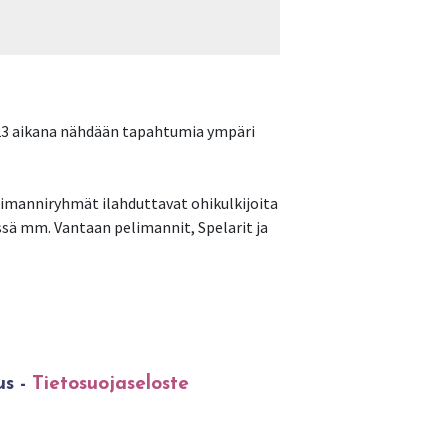
2023 aikana nähdään tapahtumia ympäri
elimanniryhmät ilahduttavat ohikulkijoita
ässä mm. Vantaan pelimannit, Spelarit ja
us -
Tietosuojaseloste