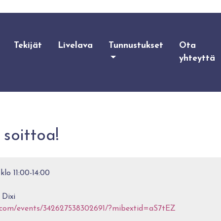
Tekijät
Livelava
Tunnustukset
Ota
yhteyttä
soittoa!
 klo 11:00-14:00
Dixi
.com/events/342627538302691/?mibextid=aS7tEZ