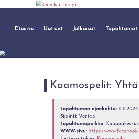
Etusivu
Uutiset
Julkaisut
Tapahtumat
Kaamospelit: Yhtä 
Tapahtuman ajankohta:
11.11.2023
Sijainti:
Vantaa
Tapahtumapaikka:
Kauppakeskus 
WWW-sivu:
https://www.facebook
Liittyvä tekijä:
Kaamospelit