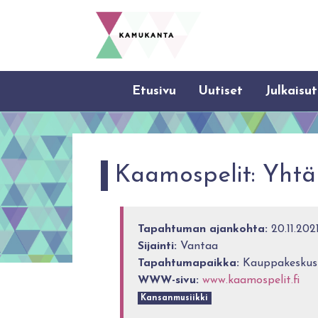
Etusivu
Uutiset
Julkaisut
Kaamospelit: Yhtä
Tapahtuman ajankohta:
20.11.202
Sijainti:
Vantaa
Tapahtumapaikka:
Kauppakeskus D
WWW-sivu:
www.kaamospelit.fi
Kansanmusiikki