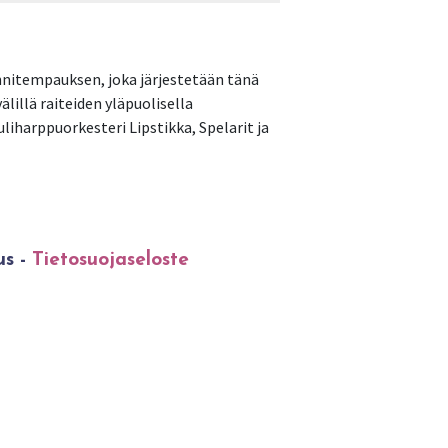
nnitempauksen, joka järjestetään tänä
lillä raiteiden yläpuolisella
iharppuorkesteri Lipstikka, Spelarit ja
us -
Tietosuojaseloste