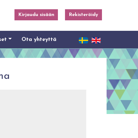
Kirjaudu sisään
Rekisteröidy
set
Ota yhteyttä
ma