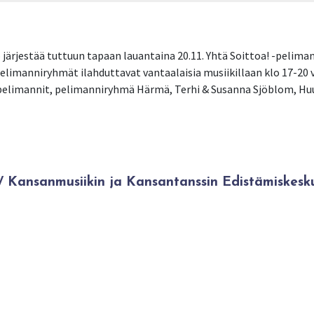
järjestää tuttuun tapaan lauantaina 20.11. Yhtä Soittoa! -pelima
elimanniryhmät ilahduttavat vantaalaisia musiikillaan klo 17-20 vä
npelimannit, pelimanniryhmä Härmä, Terhi & Susanna Sjöblom, Huul
Kansanmusiikin ja Kansantanssin Edistämiskesk