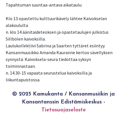
Tapahtuman suuntaa-antava aikataulu:
Klo 13 opastettu kulttuurikävely lähtee Kaivokselan
alakoululta
n. klo 14 äänitaideteoksen ja opastetaulujen julkistus
Sillbölen kaivoksilla.
Laulukollektiivi Sabrina ja Saarten tyttäret esiintyy.
Kansanmuusikko Amanda Kauranne kertoo sävellyksen
synnystä. Kaivoksela-seura tiedottaa syksyn
toiminnastaan.
n. 14.30-15 vapaata seurustelua kaivoksilla ja
liikuntapuistossa.
© 2025 Kamukanta / Kansanmusiikin ja
Kansantanssin Edistämiskeskus -
Tietosuojaseloste