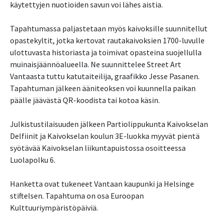
käytettyjen nuotioiden savun voi lähes aistia.
Tapahtumassa paljastetaan myös kaivoksille suunnitellut
opastekyltit, jotka kertovat rautakaivoksien 1700-luvulle
ulottuvasta historiasta ja toimivat opasteina suojellulla
muinaisjäännöalueella. Ne suunnittelee Street Art
Vantaasta tuttu katutaiteilija, graafikko Jesse Pasanen.
Tapahtuman jälkeen ääniteoksen voi kuunnella paikan
päälle jäävästä QR-koodista tai kotoa käsin.
Julkistustilaisuuden jälkeen Partiolippukunta Kaivokselan
Delfiinit ja Kaivokselan koulun 3E-luokka myyvät pientä
syötävää Kaivokselan liikuntapuistossa osoitteessa
Luolapolku 6.
Hanketta ovat tukeneet Vantaan kaupunki ja Helsinge
stiftelsen. Tapahtuma on osa Euroopan
Kulttuuriympäristöpäiviä.