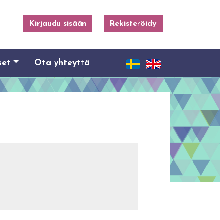
Kirjaudu sisään
Rekisteröidy
set
Ota yhteyttä