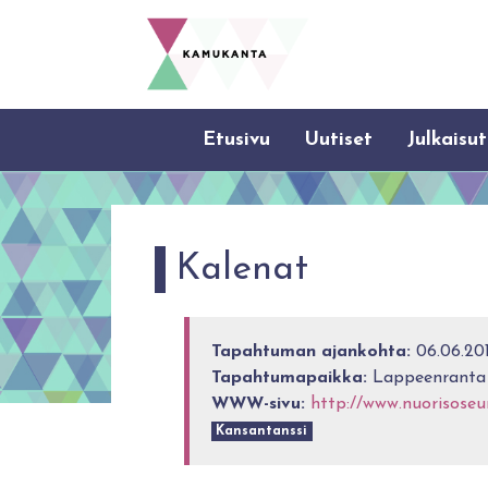
Etusivu
Uutiset
Julkaisut
Kalenat
Tapahtuman ajankohta:
06.06.201
Tapahtumapaikka:
Lappeenranta
WWW-sivu:
http://www.nuorisoseur
Kansantanssi