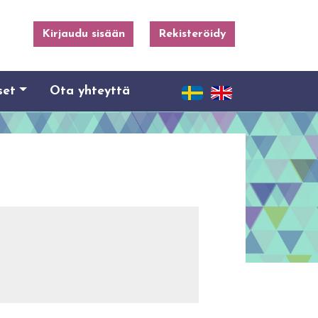
Kirjaudu sisään
Rekisteröidy
set
Ota yhteyttä