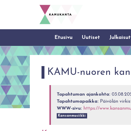
Etusivu
Uutiset
Julkaisut
KAMU-nuoren kansa
Tapahtuman ajankohta:
03.08.202
Tapahtumapaikka:
Päivölän virkis
WWW-sivu:
https://www.kansanmusi
Kansanmusiikki