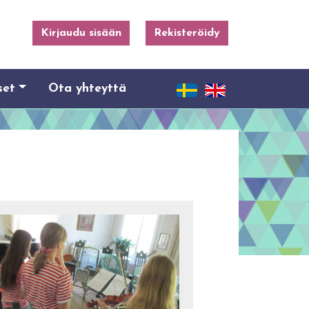
Kirjaudu sisään
Rekisteröidy
set
Ota yhteyttä