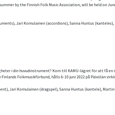
mmer by the Finnish Folk Music Association, will be held on June 
ruments), Jari Komulainen (accordions), Sanna Huntus (kanteles), 
heter i din huvudinstrument? Kom till KAMU-lägret för att få en ny
inlands Folkmusikförbund, hålls 6-10 juni 2022 på Päivölän virk
ment), Jari Komulainen (dragspel), Sanna Huntus (kantele), Martin 