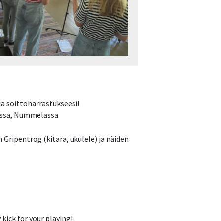
a soittoharrastukseesi!
dissa, Nummelassa.
Gripentrog (kitara, ukulele) ja näiden
kick for your playing!