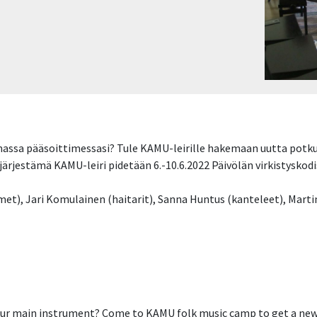
massa pääsoittimessasi? Tule KAMU-leirille hakemaan uutta potku
rjestämä KAMU-leiri pidetään 6.-10.6.2022 Päivölän virkistysko
t), Jari Komulainen (haitarit), Sanna Huntus (kanteleet), Martin 
n your main instrument? Come to KAMU folk music camp to get a new 