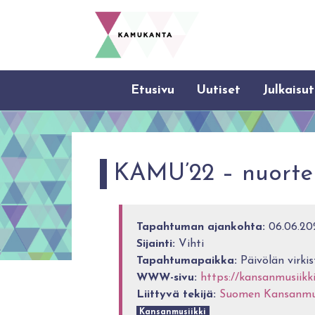
Etusivu
Uutiset
Julkaisut
KAMU’22 – nuorten
Tapahtuman ajankohta:
06.06.20
Sijainti:
Vihti
Tapahtumapaikka:
Päivölän virkis
WWW-sivu:
https://kansanmusiikkil
Liittyvä tekijä:
Suomen Kansanmusi
Kansanmusiikki