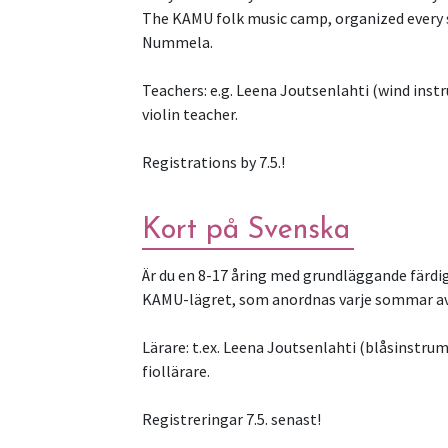
The KAMU folk music camp, organized every su
Nummela.
Teachers: e.g. Leena Joutsenlahti (wind inst
violin teacher.
Registrations by 7.5.!
Kort på Svenska
Är du en 8-17 åring med grundläggande färdig
KAMU-lägret, som anordnas varje sommar av F
Lärare: t.ex. Leena Joutsenlahti (blåsinstru
fiollärare.
Registreringar 7.5. senast!