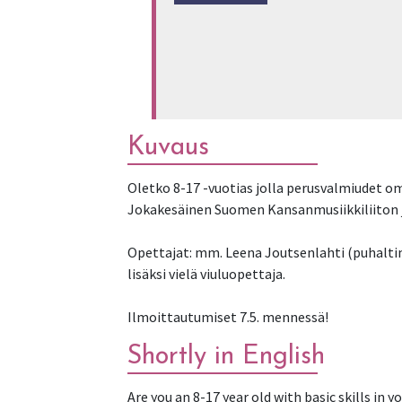
Kuvaus
Oletko 8-17 -vuotias jolla perusvalmiudet o
Jokakesäinen Suomen Kansanmusiikkiliiton jä
Opettajat: mm. Leena Joutsenlahti (puhaltime
lisäksi vielä viuluopettaja.
Ilmoittautumiset 7.5. mennessä!
Shortly in English
Are you an 8-17 year old with basic skills i