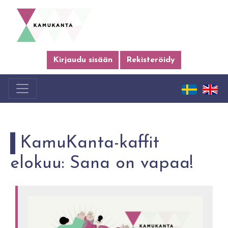
Kirjaudu sisään
Rekisteröidy
KamuKanta-kaffit
elokuu: Sana on vapaa!