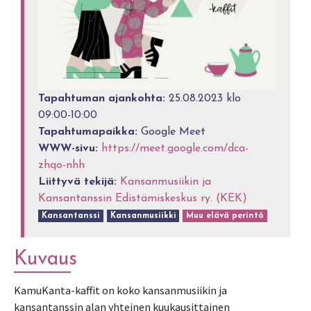
Tapahtuman ajankohta:
25.08.2023 klo
09:00-10:00
Tapahtumapaikka:
Google Meet
WWW-sivu:
https://meet.google.com/dca-
zhqo-nhh
Liittyvä tekijä:
Kansanmusiikin ja
Kansantanssin Edistämiskeskus ry. (KEK)
Kansantanssi
Kansanmusiikki
Muu elävä perintö
Kuvaus
KamuKanta-kaffit on koko kansanmusiikin ja
kansantanssin alan yhteinen kuukausittainen