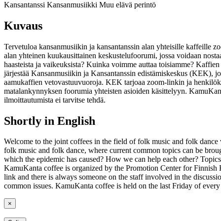
Kansantanssi
Kansanmusiikki
Muu elävä perintö
Kuvaus
Tervetuloa kansanmusiikin ja kansantanssin alan yhteisille kaffeille
alan yhteinen kuukausittainen keskustelufoorumi, jossa voidaan nosta
haasteista ja vaikeuksista? Kuinka voimme auttaa toisiamme? Kaffien 
järjestää Kansanmusiikin ja Kansantanssin edistämiskeskus (KEK), joka
aamukaffien vetovastuuvuoroja. KEK tarjoaa zoom-linkin ja henkilökunna
matalankynnyksen foorumia yhteisten asioiden käsittelyyn. KamuKanta
ilmoittautumista ei tarvitse tehdä.
Shortly in English
Welcome to the joint coffees in the field of folk music and folk dance
folk music and folk dance, where current common topics can be brought 
which the epidemic has caused? How we can help each other? Topics fo
KamuKanta coffee is organized by the Promotion Center for Finnis
link and there is always someone on the staff involved in the discuss
common issues. KamuKanta coffee is held on the last Friday of every 
×