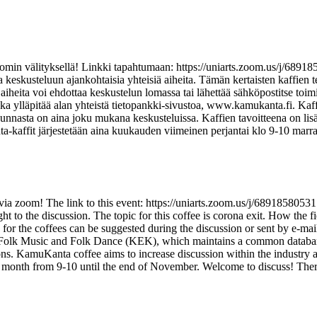
 zoomin välityksellä! Linkki tapahtumaan: https://uniarts.zoom.us/j/6
a keskusteluun ajankohtaisia yhteisiä aiheita. Tämän kertaisten kaffie
aiheita voi ehdottaa keskustelun lomassa tai lähettää sähköpostitse t
 ylläpitää alan yhteistä tietopankki-sivustoa, www.kamukanta.fi. Kaffi
sta on aina joku mukana keskusteluissa. Kaffien tavoitteena on lisätä a
-kaffit järjestetään aina kuukauden viimeinen perjantai klo 9-10 mar
 via zoom! The link to this event: https://uniarts.zoom.us/j/68918580531
to the discussion. The topic for this coffee is corona exit. How the fie
r the coffees can be suggested during the discussion or sent by e-mai
h Folk Music and Folk Dance (KEK), which maintains a common databa
ions. KamuKanta coffee aims to increase discussion within the industry
month from 9-10 until the end of November. Welcome to discuss! There i