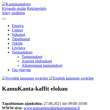
Kirjaudu sisään
Rekisteröidy
Siirry sisältöön
Etusivu
Uutiset
Julkaisut
Tapahtumat
Tekijät
Livelava
Tunnustukset
Tunnustukset
Annetut ehdotukset
Aikaisemmat tunnustukset
Ota yhteyttä
KamuKanta-kaffit elokuu
Tapahtuman ajankohta:
27.08.2021 klo 09:00-10:00
WWW-sivu:
www.kansanmusiikkikansantanssi.fi