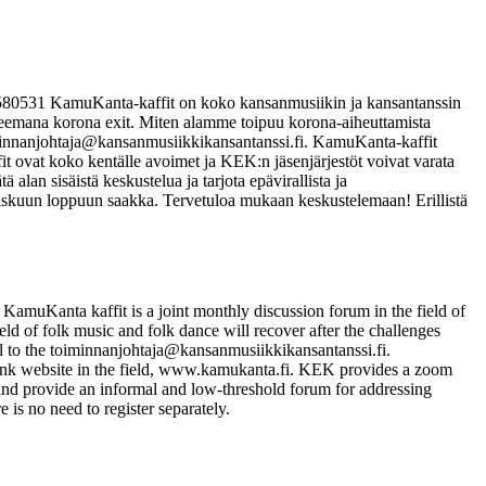
8918580531 KamuKanta-kaffit on koko kansanmusiikin ja kansantanssin
n teemana korona exit. Miten alamme toipuu korona-aiheuttamista
oiminnanjohtaja@kansanmusiikkikansantanssi.fi. KamuKanta-kaffit
t ovat koko kentälle avoimet ja KEK:n jäsenjärjestöt voivat varata
lan sisäistä keskustelua ja tarjota epävirallista ja
raskuun loppuun saakka. Tervetuloa mukaan keskustelemaan! Erillistä
 KamuKanta kaffit is a joint monthly discussion forum in the field of
ld of folk music and folk dance will recover after the challenges
l to the toiminnanjohtaja@kansanmusiikkikansantanssi.fi.
nk website in the field, www.kamukanta.fi. KEK provides a zoom
 and provide an informal and low-threshold forum for addressing
s no need to register separately.