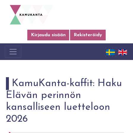
Kirjaudu sisään
Rekisteröidy
KamuKanta-kaffit: Haku
Elävän perinnön
kansalliseen luetteloon
2026