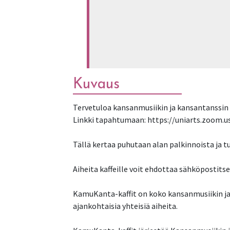
Kuvaus
Tervetuloa kansanmusiikin ja kansantanssin al
Linkki tapahtumaan: https://uniarts.zoom.u
Tällä kertaa puhutaan alan palkinnoista ja t
Aiheita kaffeille voit ehdottaa sähköpostit
KamuKanta-kaffit on koko kansanmusiikin ja
ajankohtaisia yhteisiä aiheita.