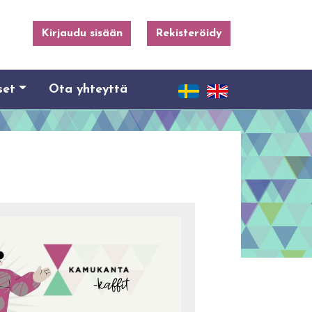
Kirjaudu sisään
Rekisteröidy
set
Ota yhteyttä