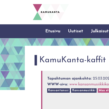
Etusivu
Uutiset
Julkaisut
KamuKanta-kaffit
Tapahtuman ajankohta:
25.03.202
WWW-sivu:
www.kansanmusiikkikan
Kansantanssi
Kansanmusiikki
Muu el