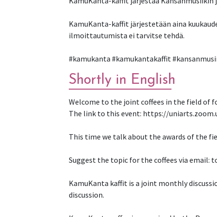
KamuKanta-kaffit järjestää Kansanmusiikin j
KamuKanta-kaffit järjestetään aina kuukaude
ilmoittautumista ei tarvitse tehdä.
#kamukanta #kamukantakaffit #kansanmusii
Shortly in English
Welcome to the joint coffees in the field of 
The link to this event: https://uniarts.zoom
This time we talk about the awards of the fie
Suggest the topic for the coffees via email
KamuKanta kaffit is a joint monthly discussi
discussion.