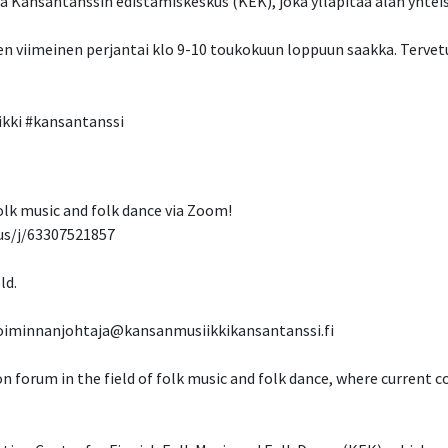
a Kansantanssin edistämiskeskus (KEK), joka ylläpitää alan yhtei
n viimeinen perjantai klo 9-10 toukokuun loppuun saakka. Tervet
kki #kansantanssi
folk music and folk dance via Zoom!
.us/j/63307521857
ld.
: toiminnanjohtaja@kansanmusiikkikansantanssi.fi
on forum in the field of folk music and folk dance, where current