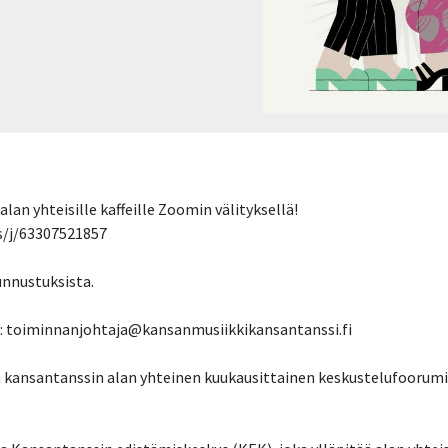
an yhteisille kaffeille Zoomin välityksellä!
s/j/63307521857
unnustuksista.
se: toiminnanjohtaja@kansanmusiikkikansantanssi.fi
 kansantanssin alan yhteinen kuukausittainen keskustelufoorumi,