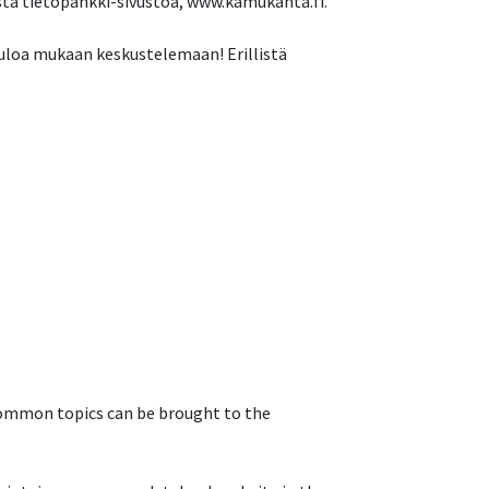
stä tietopankki-sivustoa, www.kamukanta.fi.
uloa mukaan keskustelemaan! Erillistä
 common topics can be brought to the