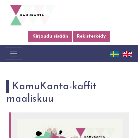
Kirjaudu sisään
Rekisteröidy
KamuKanta-kaffit
maaliskuu