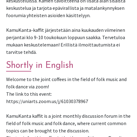
keskusteluissa. Kaffien tavoitteena on lisätä alan sisäistä
keskustelua ja tarjota epävirallista ja matalankynnyksen
foorumia yhteisten asioiden käsittelyyn.
KamuKanta-kaffit järjestetään aina kuukauden viimeinen
perjantai klo 9-10 toukokuun loppuun saakka. Tervetuloa
mukaan keskustelemaan! Erillistä ilmoittautumista ei
tarvitse tehdä.
Shortly in English
Welcome to the joint coffees in the field of folk music and
folk dance via zoom!
The link to this event:
https://uniarts.zoom.us/j/61030378967
KamuKanta kaffit is a joint monthly discussion forum in the
field of folk music and folk dance, where current common
topics can be brought to the discussion.