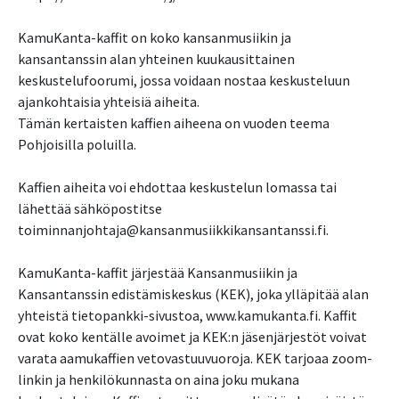
KamuKanta-kaffit on koko kansanmusiikin ja
kansantanssin alan yhteinen kuukausittainen
keskustelufoorumi, jossa voidaan nostaa keskusteluun
ajankohtaisia yhteisiä aiheita.
Tämän kertaisten kaffien aiheena on vuoden teema
Pohjoisilla poluilla.
Kaffien aiheita voi ehdottaa keskustelun lomassa tai
lähettää sähköpostitse
toiminnanjohtaja@kansanmusiikkikansantanssi.fi.
KamuKanta-kaffit järjestää Kansanmusiikin ja
Kansantanssin edistämiskeskus (KEK), joka ylläpitää alan
yhteistä tietopankki-sivustoa, www.kamukanta.fi. Kaffit
ovat koko kentälle avoimet ja KEK:n jäsenjärjestöt voivat
varata aamukaffien vetovastuuvuoroja. KEK tarjoaa zoom-
linkin ja henkilökunnasta on aina joku mukana