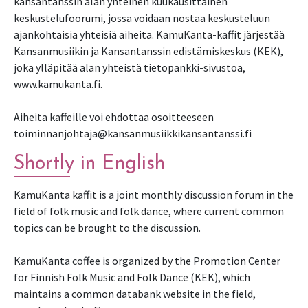
kansantanssin alan yhteinen kuukausittainen
keskustelufoorumi, jossa voidaan nostaa keskusteluun
ajankohtaisia yhteisiä aiheita. KamuKanta-kaffit järjestää
Kansanmusiikin ja Kansantanssin edistämiskeskus (KEK),
joka ylläpitää alan yhteistä tietopankki-sivustoa,
www.kamukanta.fi.
Aiheita kaffeille voi ehdottaa osoitteeseen
toiminnanjohtaja@kansanmusiikkikansantanssi.fi
Shortly in English
KamuKanta kaffit is a joint monthly discussion forum in the
field of folk music and folk dance, where current common
topics can be brought to the discussion.
KamuKanta coffee is organized by the Promotion Center
for Finnish Folk Music and Folk Dance (KEK), which
maintains a common databank website in the field,