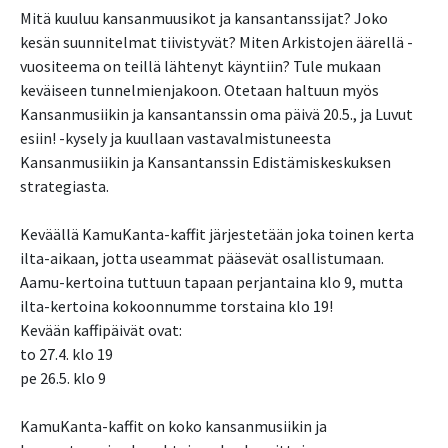
Mitä kuuluu kansanmuusikot ja kansantanssijat? Joko
kesän suunnitelmat tiivistyvät? Miten Arkistojen äärellä -
vuositeema on teillä lähtenyt käyntiin? Tule mukaan
keväiseen tunnelmienjakoon. Otetaan haltuun myös
Kansanmusiikin ja kansantanssin oma päivä 20.5., ja Luvut
esiin! -kysely ja kuullaan vastavalmistuneesta
Kansanmusiikin ja Kansantanssin Edistämiskeskuksen
strategiasta.
Keväällä KamuKanta-kaffit järjestetään joka toinen kerta
ilta-aikaan, jotta useammat pääsevät osallistumaan.
Aamu-kertoina tuttuun tapaan perjantaina klo 9, mutta
ilta-kertoina kokoonnumme torstaina klo 19!
Kevään kaffipäivät ovat:
to 27.4. klo 19
pe 26.5. klo 9
KamuKanta-kaffit on koko kansanmusiikin ja