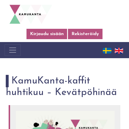
Kirjaudu sisään
Rekisteröidy
KamuKanta-kaffit
huhtikuu – Kevätpöhinää