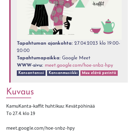
Tapahtuman ajankohta:
27.04.2023 klo 19:00-
20:00
Tapahtumapaikka:
Google Meet
WWW-sivu:
meet.google.com/hoe-snbz-hpy
Kansantanssi
Kansanmusiikki
Muu elävä perintö
Kuvaus
KamuKanta-kaffit huhtikuu: Kevätpöhinää
To 27.4. klo 19
meet.google.com/hoe-snbz-hpy