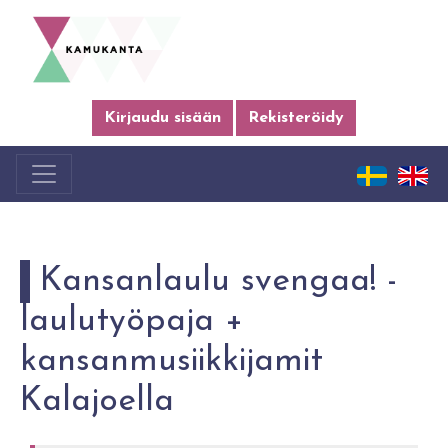
Kirjaudu sisään
Rekisteröidy
Kansanlaulu svengaa! -
laulutyöpaja +
kansanmusiikkijamit
Kalajoella