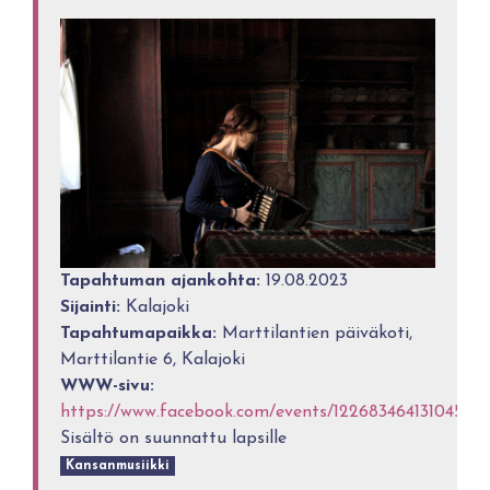
Tapahtuman ajankohta:
19.08.2023
Sijainti:
Kalajoki
Tapahtumapaikka:
Marttilantien päiväkoti,
Marttilantie 6, Kalajoki
WWW-sivu:
https://www.facebook.com/events/1226834641310456
Sisältö on suunnattu lapsille
Kansanmusiikki