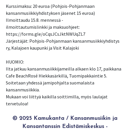
Kurssimaksu: 20 euroa (Pohjois-Pohjanmaan
kansanmusiikkiyhdistyksen jäsenet 15 euroa)
Ilmoittaudu 15.8. mennessä -
ilmoittautumislinkki ja maksuohjeet:
https://forms.gle/oCqsJCsJktNWUqZL7
Järjestäjät: Pohjois-Pohjanmaan kansanmusiikkiyhdistys
ry, Kalajoen kaupunki ja Visit Kalajoki
HUOMIO:
Ilta jatkuu kansanmusiikkijameilla alkaen klo 17, paikkana
Cafe BeachRosé Hiekkasärkillä, Tuomipakkaintie 5.
Soitetaan yhdessä jamipohjalta suomalaista
kansanmusiikkia.
Mukaan voi liittyä kaikilla soittimilla, myös laulajat
tervetuloa!
© 2025 Kamukanta / Kansanmusiikin ja
Kansantanssin Edistämiskeskus -