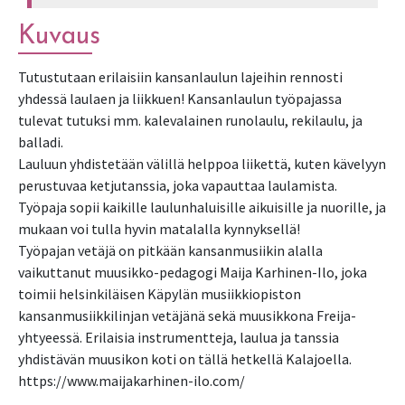
Kuvaus
Tutustutaan erilaisiin kansanlaulun lajeihin rennosti
yhdessä laulaen ja liikkuen! Kansanlaulun työpajassa
tulevat tutuksi mm. kalevalainen runolaulu, rekilaulu, ja
balladi.
Lauluun yhdistetään välillä helppoa liikettä, kuten kävelyyn
perustuvaa ketjutanssia, joka vapauttaa laulamista.
Työpaja sopii kaikille laulunhaluisille aikuisille ja nuorille, ja
mukaan voi tulla hyvin matalalla kynnyksellä!
Työpajan vetäjä on pitkään kansanmusiikin alalla
vaikuttanut muusikko-pedagogi Maija Karhinen-Ilo, joka
toimii helsinkiläisen Käpylän musiikkiopiston
kansanmusiikkilinjan vetäjänä sekä muusikkona Freija-
yhtyeessä. Erilaisia instrumentteja, laulua ja tanssia
yhdistävän muusikon koti on tällä hetkellä Kalajoella.
https://www.maijakarhinen-ilo.com/