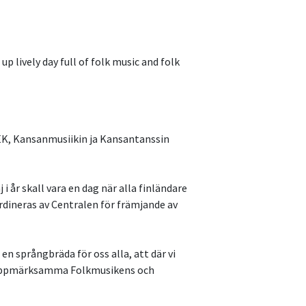
p lively day full of folk music and folk
KEK, Kansanmusiikin ja Kansantanssin
i år skall vara en dag när alla finländare
rdineras av Centralen för främjande av
en språngbräda för oss alla, att där vi
tt uppmärksamma Folkmusikens och