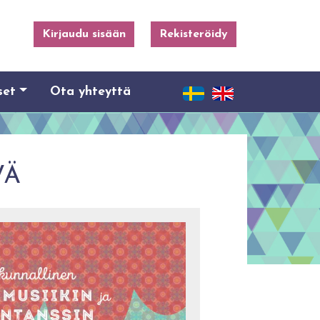
Kirjaudu sisään
Rekisteröidy
set
Ota yhteyttä
VÄ