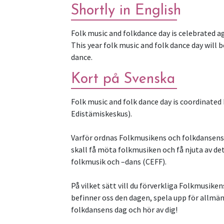
Shortly in English
Folk music and folkdance day is celebrated ag
This year folk music and folk dance day will b
dance.
Kort på Svenska
Folk music and folk dance day is coordinate
Edistämiskeskus).
Varför ordnas Folkmusikens och folkdansens dag
skall få möta folkmusiken och få njuta av d
folkmusik och –dans (CEFF).
På vilket sätt vill du förverkliga Folkmusiken
befinner oss den dagen, spela upp för allmä
folkdansens dag och hör av dig!