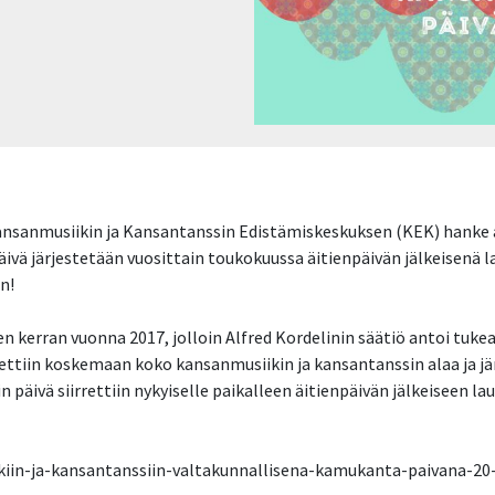
ansanmusiikin ja Kansantanssin Edistämiskeskuksen (KEK) hanke
ivä järjestetään vuosittain toukokuussa äitienpäivän jälkeisenä 
n!
n kerran vuonna 2017, jolloin Alfred Kordelinin säätiö antoi tuke
ttiin koskemaan koko kansanmusiikin ja kansantanssin alaa ja jär
äivä siirrettiin nykyiselle paikalleen äitienpäivän jälkeiseen lau
kiin-ja-kansantanssiin-valtakunnallisena-kamukanta-paivana-20