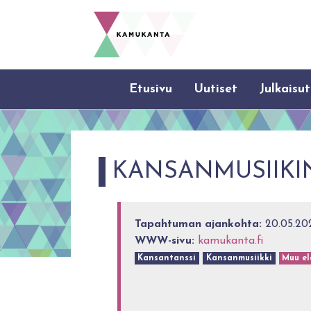
Etusivu
Uutiset
Julkaisut
KANSANMUSIIKI
Tapahtuman ajankohta:
20.05.20
WWW-sivu:
kamukanta.fi
Kansantanssi
Kansanmusiikki
Muu el