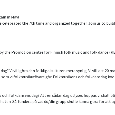
ain in May!
e celebrated the 7th time and organized together. Join us to build u
d by the Promotion centre for Finnish folk music and folk dance (
? Vi vill göra den folkliga kulturen mera synlig. Vi vill att 20 maj 
et som vi folkmusikutövare gör. Folkmusikens och folkdansdag koo
s och folkdansens dag? Att en sådan dag utlyses hoppas vi skall bli 
nheten. Så: fundera på vad du/din grupp skulle kunna göra för a