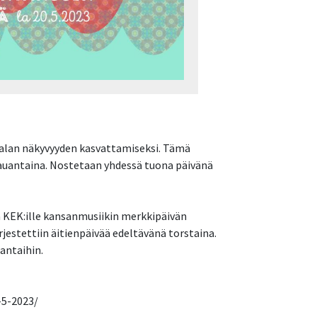
 alan näkyvyyden kasvattamiseksi. Tämä
lauantaina. Nostetaan yhdessä tuona päivänä
a KEK:ille kansanmusiikin merkkipäivän
jestettiin äitienpäivää edeltävänä torstaina.
antaihin.
-5-2023/