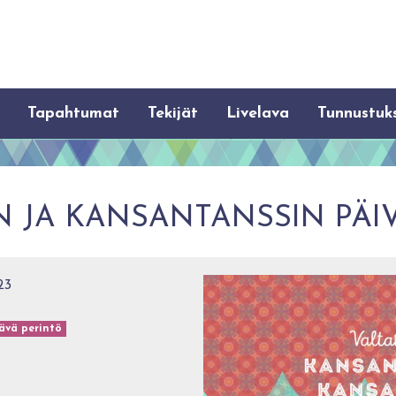
Tapahtumat
Tekijät
Livelava
Tunnustuk
N JA KANSANTANSSIN PÄI
23
ävä perintö