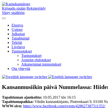
Kirjaudu sisään
Rekisteröidy
Siirry sisältöön
Etusivu
Uutiset
Julkaisut
Tapahtumat
Tekijät
Livelava
Tunnustukset
Tunnustukset
Annetut ehdotukset
Aikaisemmat tunnustukset
Ota yhteyttä
Kansanmusiikin päivä Nummelassa: Hiide
Tapahtuman ajankohta:
10.05.2017 klo 16:15
Tapahtumapaikka:
Vihdin kunnankirjasto, Pisteenkaari 9, 03100 
WWW-sivu:
https://www.facebook.com/events/428627387511352/