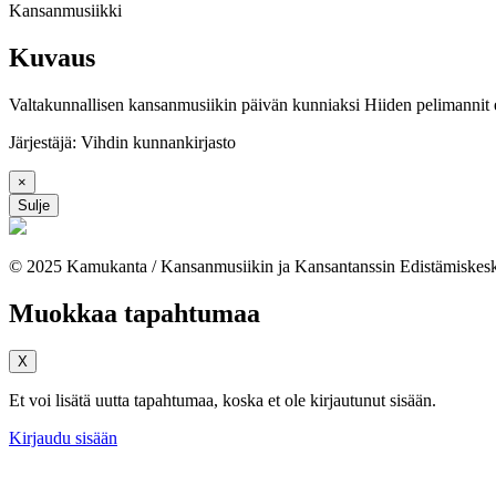
Kansanmusiikki
Kuvaus
Valtakunnallisen kansanmusiikin päivän kunniaksi Hiiden pelimannit e
Järjestäjä: Vihdin kunnankirjasto
×
Sulje
© 2025 Kamukanta / Kansanmusiikin ja Kansantanssin Edistämiskes
Muokkaa tapahtumaa
X
Et voi lisätä uutta tapahtumaa, koska et ole kirjautunut sisään.
Kirjaudu sisään