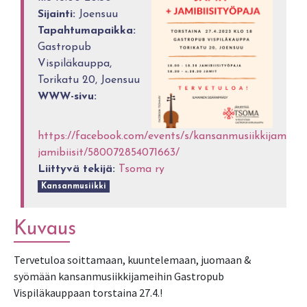
Sijainti:
Joensuu
Tapahtumapaikka:
Gastropub
Vispiläkauppa,
Torikatu 20, Joensuu
WWW-sivu:
https://facebook.com/events/s/kansanmusiikkijamit-
jamibiisit/580072854071663/
Liittyvä tekijä:
Tsoma ry
Kansanmusiikki
Kuvaus
Tervetuloa soittamaan, kuuntelemaan, juomaan &
syömään kansanmusiikkijameihin Gastropub
Vispiläkauppaan torstaina 27.4.!