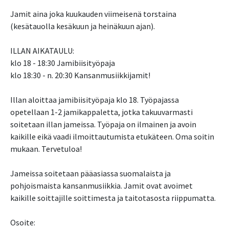
Jamit aina joka kuukauden viimeisenä torstaina
(kesätauolla kesäkuun ja heinäkuun ajan).
ILLAN AIKATAULU:
klo 18 - 18:30 Jamibiisityöpaja
klo 18:30 - n. 20:30 Kansanmusiikkijamit!
Illan aloittaa jamibiisityöpaja klo 18. Työpajassa
opetellaan 1-2 jamikappaletta, jotka takuuvarmasti
soitetaan illan jameissa. Työpaja on ilmainen ja avoin
kaikille eikä vaadi ilmoittautumista etukäteen. Oma soitin
mukaan. Tervetuloa!
Jameissa soitetaan pääasiassa suomalaista ja
pohjoismaista kansanmusiikkia. Jamit ovat avoimet
kaikille soittajille soittimesta ja taitotasosta riippumatta.
Osoite: