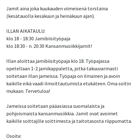
Jamit aina joka kuukauden viimeisenä torstaina
(kesätauolla kesäkuun ja heinäkuun ajan).
ILLAN AIKATAULU:
klo 18 - 18:30 Jamibiisityöpaja
klo 18:30 - n. 20:30 Kansanmusiikkijamit!
Illan aloittaa jamibiisityöpaja klo 18. Työpajassa
opetellaan 1-2 jamikappaletta, jotka takuuvarmasti
soitetaan illan jameissa. Työpaja on ilmainen ja avoin
kaikille eikä vaadi ilmoittautumista etukäteen. Oma soitin
mukaan. Tervetuloa!
Jameissa soitetaan pääasiassa suomalaista ja
pohjoismaista kansanmusiikkia. Jamit ovat avoimet
kaikille soittajille soittimesta ja taitotasosta riippumatta.
Osoite: