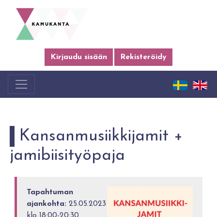
Kirjaudu sisään
Rekisteröidy
Kansanmusiikkijamit +
jamibiisityöpaja
Tapahtuman
ajankohta:
25.05.2023
klo 18:00-20:30