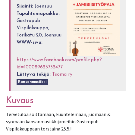
Sijainti:
Joensuu
Tapahtumapaikka:
Gastropub
Vispiläkauppa,
Torikatu 20, Joensuu
WWW-sivu:
https://www.facebook.com/profile.php?
id=100089623732477
Liittyvä tekijä:
Tsoma ry
Kansanmusiikki
Kuvaus
Tervetuloa soittamaan, kuuntelemaan, juomaan &
syömään kansanmusiikkijameihin Gastropub
Vispiläkauppaan torstaina 25.5.!