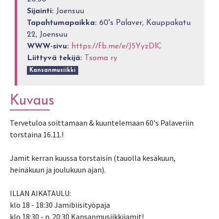
Sijainti:
Joensuu
Tapahtumapaikka:
60's Palaver, Kauppakatu
22, Joensuu
WWW-sivu:
https://fb.me/e/J5YyzDlC
Liittyvä tekijä:
Tsoma ry
Kansanmusiikki
Kuvaus
Tervetuloa soittamaan & kuuntelemaan 60's Palaveriin
torstaina 16.11.!
Jamit kerran kuussa torstaisin (tauolla kesäkuun,
heinäkuun ja joulukuun ajan).
ILLAN AIKATAULU:
klo 18 - 18:30 Jamibiisityöpaja
klo 18:30 - n. 20:30 Kansanmusiikkijamit!