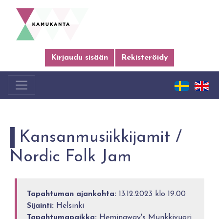
Kirjaudu sisään
Rekisteröidy
Kansanmusiikkijamit /
Nordic Folk Jam
Tapahtuman ajankohta:
13.12.2023 klo 19.00
Sijainti:
Helsinki
Tapahtumapaikka:
Hemingway's Munkkivuori