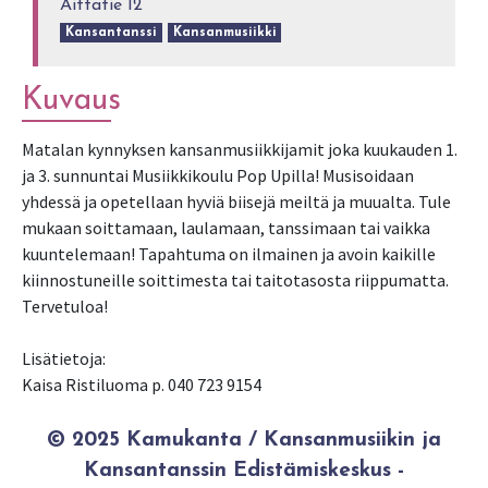
Aittatie 12
Kansantanssi
Kansanmusiikki
Kuvaus
Matalan kynnyksen kansanmusiikkijamit joka kuukauden 1.
ja 3. sunnuntai Musiikkikoulu Pop Upilla! Musisoidaan
yhdessä ja opetellaan hyviä biisejä meiltä ja muualta. Tule
mukaan soittamaan, laulamaan, tanssimaan tai vaikka
kuuntelemaan! Tapahtuma on ilmainen ja avoin kaikille
kiinnostuneille soittimesta tai taitotasosta riippumatta.
Tervetuloa!
Lisätietoja:
Kaisa Ristiluoma p. 040 723 9154
© 2025 Kamukanta / Kansanmusiikin ja
Kansantanssin Edistämiskeskus -