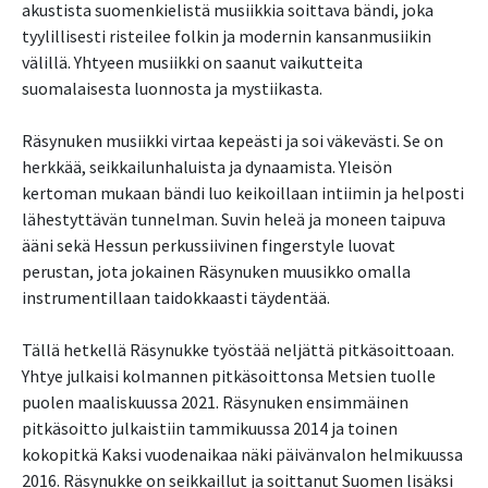
akustista suomenkielistä musiikkia soittava bändi, joka
tyylillisesti risteilee folkin ja modernin kansanmusiikin
välillä. Yhtyeen musiikki on saanut vaikutteita
suomalaisesta luonnosta ja mystiikasta.
Räsynuken musiikki virtaa kepeästi ja soi väkevästi. Se on
herkkää, seikkailunhaluista ja dynaamista. Yleisön
kertoman mukaan bändi luo keikoillaan intiimin ja helposti
lähestyttävän tunnelman. Suvin heleä ja moneen taipuva
ääni sekä Hessun perkussiivinen fingerstyle luovat
perustan, jota jokainen Räsynuken muusikko omalla
instrumentillaan taidokkaasti täydentää.
Tällä hetkellä Räsynukke työstää neljättä pitkäsoittoaan.
Yhtye julkaisi kolmannen pitkäsoittonsa Metsien tuolle
puolen maaliskuussa 2021. Räsynuken ensimmäinen
pitkäsoitto julkaistiin tammikuussa 2014 ja toinen
kokopitkä Kaksi vuodenaikaa näki päivänvalon helmikuussa
2016. Räsynukke on seikkaillut ja soittanut Suomen lisäksi