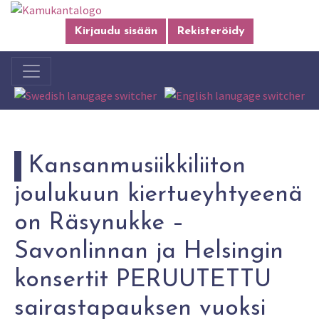
Kirjaudu sisään
Rekisteröidy
Kansanmusiikkiliiton
joulukuun kiertueyhtyeenä
on Räsynukke –
Savonlinnan ja Helsingin
konsertit PERUUTETTU
sairastapauksen vuoksi