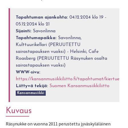
Tapahtuman ajankohta:
04.12.2024 klo 19 -
05.12.2024 klo 21
Sijainti:
Savonlinna
Tapahtumapaikka:
Savonlinna,
Kulttuurikellari (PERUUTETTU
sairastapauksen vuoksi) - Helsinki, Cafe
Roasberg (PERUUTETTU Räsynuken osalta
sairastapauksen vuoksi)
WWW-sivu:
https://kansanmusiikkiliitto.fi/tapahtumat/kiertueet/
Liittyvä tekijä:
Suomen Kansanmusiikkiliitto
Kansanmusiikki
Kuvaus
Räsynukke on vuonna 2011 perustettu jyväskyläläinen