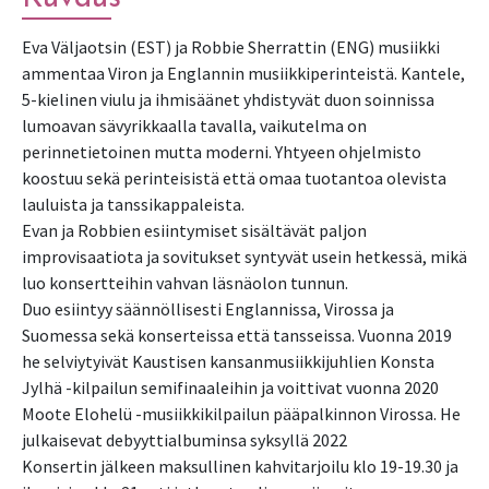
Eva Väljaotsin (EST) ja Robbie Sherrattin (ENG) musiikki
ammentaa Viron ja Englannin musiikkiperinteistä. Kantele,
5-kielinen viulu ja ihmisäänet yhdistyvät duon soinnissa
lumoavan sävyrikkaalla tavalla, vaikutelma on
perinnetietoinen mutta moderni. Yhtyeen ohjelmisto
koostuu sekä perinteisistä että omaa tuotantoa olevista
lauluista ja tanssikappaleista.
Evan ja Robbien esiintymiset sisältävät paljon
improvisaatiota ja sovitukset syntyvät usein hetkessä, mikä
luo konsertteihin vahvan läsnäolon tunnun.
Duo esiintyy säännöllisesti Englannissa, Virossa ja
Suomessa sekä konserteissa että tansseissa. Vuonna 2019
he selviytyivät Kaustisen kansanmusiikkijuhlien Konsta
Jylhä -kilpailun semifinaaleihin ja voittivat vuonna 2020
Moote Elohelü -musiikkikilpailun pääpalkinnon Virossa. He
julkaisevat debyyttialbuminsa syksyllä 2022
Konsertin jälkeen maksullinen kahvitarjoilu klo 19-19.30 ja