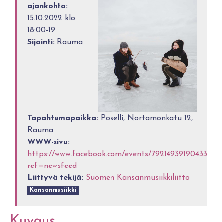
ajankohta:
15.10.2022 klo
18:00-19
Sijainti:
Rauma
Tapahtumapaikka:
Poselli, Nortamonkatu 12,
Rauma
WWW-sivu:
https://www.facebook.com/events/792149391904336/?
ref=newsfeed
Liittyvä tekijä:
Suomen Kansanmusiikkiliitto
Kansanmusiikki
Kuvaus