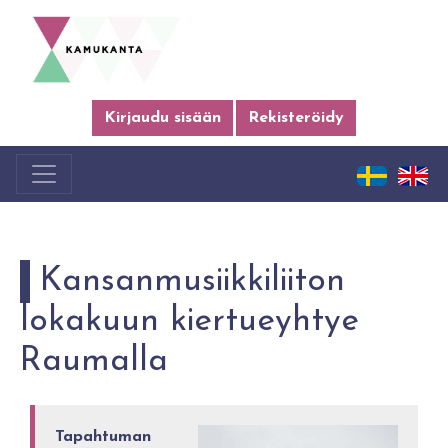
Kirjaudu sisään
Rekisteröidy
Kansanmusiikkiliiton
lokakuun kiertueyhtye
Raumalla
Tapahtuman