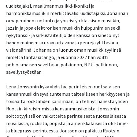
uudistajaksi, maailmanmusiikki-ikoniksi ja
harmonikkamusiikin merkittäväksi uudistajaksi. Johannan
omaperäinen tuotanto ja yhteistyö klassisen musiikin,
jazzin ja jopa elektronisen musiikin huippunimien sekä
nykytanssi- ja sirkustaiteilijoiden kanssa on sinetöinyt
hänen maineensa uraauurtavana ja genrejä ylittävänä
visionäärinä. Johanna on luonut oman musiikkityylinsä
nimeltä fantasiatango, ja vuonna 2022 hän voitti
pohjoismaisen säveltäjän palkinnon, NPU-palkinnon,
sävellystyöstään.
Lena Jonssonin kyky yhdistää perinteisen ruotsalaisen
kansanmusiikin syvä tuntemus taiteelliseen herkkyyteen ja
toisaalta rocktähden karismaan, on tehnyt hänestä yhden
Ruotsin kiireisimmistä kansanmuusikoista. Jonssonin
soittotyylissä on vaikutteita perinteisestä ruotsalaisesta
musiikista, rockista, popista ja amerikkalaisesta old-time-
ja bluegrass-perinteestä. Jonsson on palkittu Ruotsin