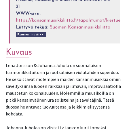
21
WWW-sivu:
https://kansanmusiikkiliitto.fi/tapahtumat/kiertueet/
Liittyvä tekijä:
Suomen Kansanmusiikkiliitto
Kansanmusiikki
Kuvaus
Lena Jonsson & Johanna Juhola on suomalaisen
harmonikkataiturin ja ruotsalaisen viulutähden superduo.
He sekoittavat molempien maiden kansanmusiikkia omiin
sävellyksiinsä luoden raikkaan ja ilmavan, improvisaatiolla
maustetun kokonaisuuden. Molemmilla muusikoilla on
pitkä kansainvälinen ura solisteina ja säveltäjinä. Tässä
duossa he antavat luovuutensa ja leikkimielisyytensä
kohdata.
Johanna Juholaa on ylistetty tangon kurittomaksi