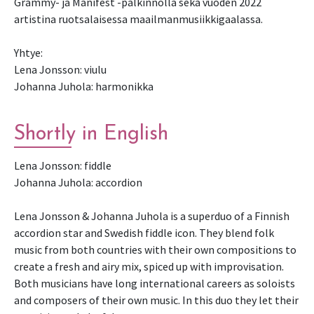
Grammy- ja Manifest -palkinnolla sekä vuoden 2022
artistina ruotsalaisessa maailmanmusiikkigaalassa.
Yhtye:
Lena Jonsson: viulu
Johanna Juhola: harmonikka
Shortly in English
Lena Jonsson: fiddle
Johanna Juhola: accordion
Lena Jonsson & Johanna Juhola is a superduo of a Finnish
accordion star and Swedish fiddle icon. They blend folk
music from both countries with their own compositions to
create a fresh and airy mix, spiced up with improvisation.
Both musicians have long international careers as soloists
and composers of their own music. In this duo they let their