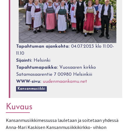
Tapahtuman ajankohta:
04.07.2023 klo 11.00-
11.10
Sijainti:
Helsinki
Tapahtumapaikka:
Vuosaaren kirkko
Satamasaarentie 7 00980 Helsinkiii
WWW-sivu:
uudenmaankamu.net
Kansanmusiikki
Kuvaus
Kansanmusiikkimessussa lauletaan ja soitetaan yhdessä
Anna-Mari Kaskisen Kansanmusiikkikirkko- vihkon