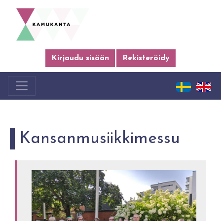
Kirjaudu sisään
Rekisteröidy
Kansanmusiikkimessu