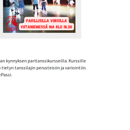
an kynnyksen paritanssikursseilla. Kurssille
etyn tanssilajin perusteisiin ja variointiin.
ePassi.