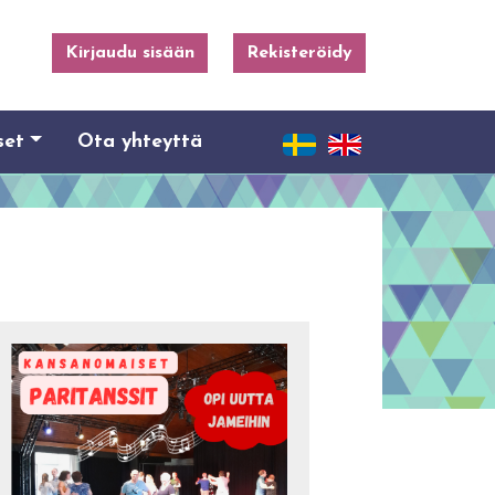
Kirjaudu sisään
Rekisteröidy
set
Ota yhteyttä