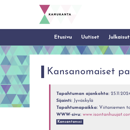
Etusivu
Uutiset
Julkaisut
Kansanomaiset pari
Tapahtuman ajankohta:
25.11.202
Sijainti:
Jyväskylä
Tapahtumapaikka:
Viitaniemen ta
WWW-sivu:
www.isontanhuujat.co
Kansantanssi