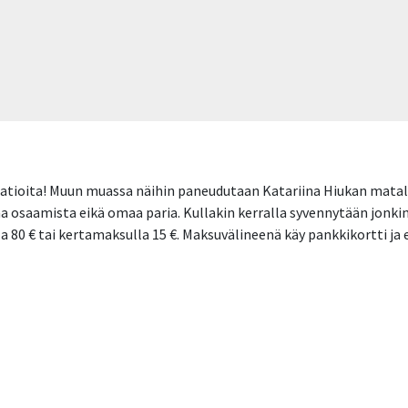
riaatioita! Muun muassa näihin paneudutaan Katariina Hiukan matal
a osaamista eikä omaa paria. Kullakin kerralla syvennytään jonkin ti
la 80 € tai kertamaksulla 15 €. Maksuvälineenä käy pankkikortti ja 