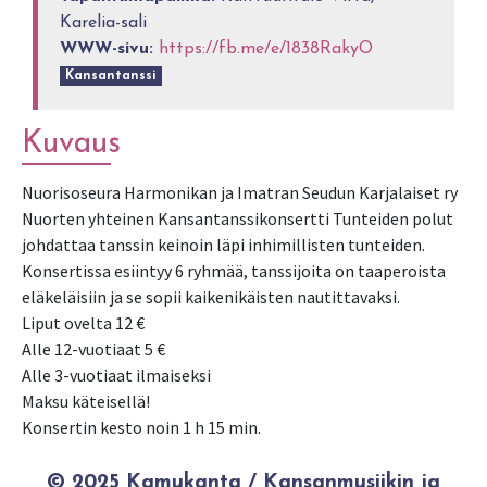
Karelia-sali
WWW-sivu:
https://fb.me/e/1838RakyO
Kansantanssi
Kuvaus
Nuorisoseura Harmonikan ja Imatran Seudun Karjalaiset ry
Nuorten yhteinen Kansantanssikonsertti Tunteiden polut
johdattaa tanssin keinoin läpi inhimillisten tunteiden.
Konsertissa esiintyy 6 ryhmää, tanssijoita on taaperoista
eläkeläisiin ja se sopii kaikenikäisten nautittavaksi.
Liput ovelta 12 €
Alle 12-vuotiaat 5 €
Alle 3-vuotiaat ilmaiseksi
Maksu käteisellä!
Konsertin kesto noin 1 h 15 min.
© 2025 Kamukanta / Kansanmusiikin ja