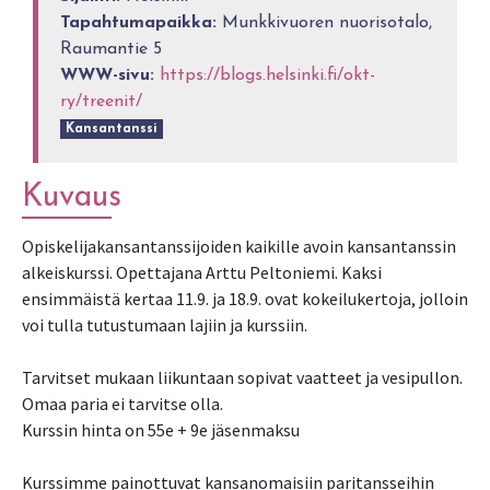
Tapahtumapaikka:
Munkkivuoren nuorisotalo,
Raumantie 5
WWW-sivu:
https://blogs.helsinki.fi/okt-
ry/treenit/
Kansantanssi
Kuvaus
Opiskelijakansantanssijoiden kaikille avoin kansantanssin
alkeiskurssi. Opettajana Arttu Peltoniemi. Kaksi
ensimmäistä kertaa 11.9. ja 18.9. ovat kokeilukertoja, jolloin
voi tulla tutustumaan lajiin ja kurssiin.
Tarvitset mukaan liikuntaan sopivat vaatteet ja vesipullon.
Omaa paria ei tarvitse olla.
Kurssin hinta on 55e + 9e jäsenmaksu
Kurssimme painottuvat kansanomaisiin paritansseihin