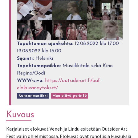
Tapahtuman ajankohta:
12.08.2022 klo 17.00 -
19.08.2022 klo 16.00
Sijainti:
Helsinki
Tapahtumapaikka:
Musiikkitalo sekä Kino
Regina/Oodi
WWW-sivu:
https://outsiderart.fi/oaf-
elokuvanaytokset/
Kansanmusiikki
Muu elävä perintö
Kuvaus
Karjalaiset elokuvat Veneh ja Lindu esitetään Outsider Art
Festivalin ohjelmistossa. Elokuvat ovat runollisia kuvauksia