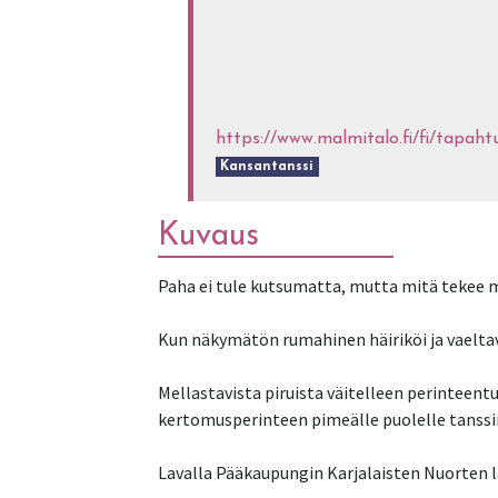
https://www.malmitalo.fi/fi/tap
Kansantanssi
Kuvaus
Paha ei tule kutsumatta, mutta mitä tekee ma
Kun näkymätön rumahinen häiriköi ja vaeltav
Mellastavista piruista väitelleen perinteent
kertomusperinteen pimeälle puolelle tanssin,
Lavalla Pääkaupungin Karjalaisten Nuorten lä