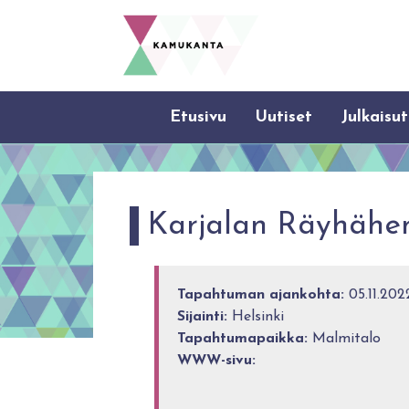
Etusivu
Uutiset
Julkaisut
Karjalan Räyhähen
Tapahtuman ajankohta:
05.11.2022
Sijainti:
Helsinki
Tapahtumapaikka:
Malmitalo
WWW-sivu: