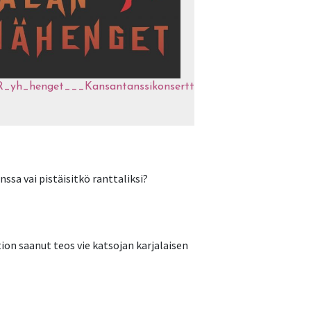
_R_yh_henget___Kansantanssikonsertti
sa vai pistäisitkö ranttaliksi?
ion saanut teos vie katsojan karjalaisen