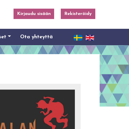
Kirjaudu sisään
Rekisteröidy
set
Ota yhteyttä