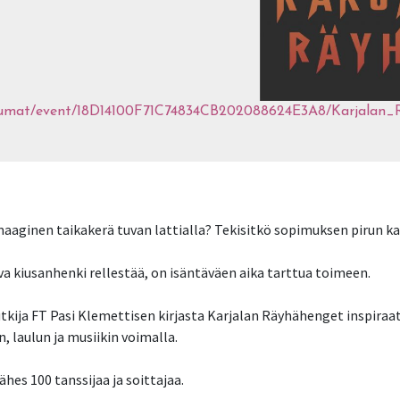
ahtumat/event/18D14100F71C74834CB202088624E3A8/Karjalan
aginen taikakerä tuvan lattialla? Tekisitkö sopimuksen pirun kans
a kiusanhenki rellestää, on isäntäväen aika tarttua toimeen.
utkija FT Pasi Klemettisen kirjasta Karjalan Räyhähenget inspiraat
 laulun ja musiikin voimalla.
hes 100 tanssijaa ja soittajaa.