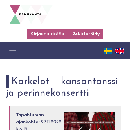
Kirjaudu sisään
Rekisteröidy
Karkelot – kansantanssi-
ja perinnekonsertti
Tapahtuman
ajankohta:
27.11.2022
klo 15