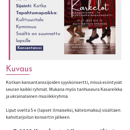
Sijainti:
Kotka
Tapahtumapaikka:
Kulttuuritalo
Kyminsuu
Sisältö on suunnattu
lapsille
Kansantanssi
Kuvaus
Kotkan kansantanssijoiden syyskonsertti, missä esiintyvät
seuran kaikki ryhmät. Mukana myös tanhuseura Kasareikka
ja ukrainalainen musiikkiryhmä.
Liput ovelta 5 e (lapset ilmaiseksi, käteismaksu) sisältäen
kahvitarjoilun konsertin jälkeen.