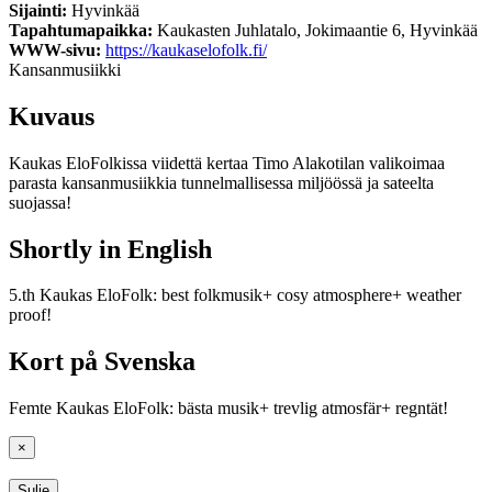
Sijainti:
Hyvinkää
Tapahtumapaikka:
Kaukasten Juhlatalo, Jokimaantie 6, Hyvinkää
WWW-sivu:
https://kaukaselofolk.fi/
Kansanmusiikki
Kuvaus
Kaukas EloFolkissa viidettä kertaa Timo Alakotilan valikoimaa
parasta kansanmusiikkia tunnelmallisessa miljöössä ja sateelta
suojassa!
Shortly in English
5.th Kaukas EloFolk: best folkmusik+ cosy atmosphere+ weather
proof!
Kort på Svenska
Femte Kaukas EloFolk: bästa musik+ trevlig atmosfär+ regntät!
×
Sulje