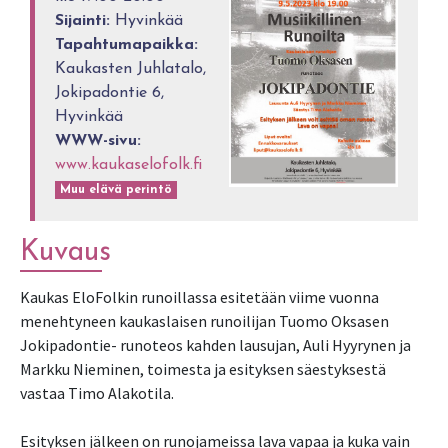
Sijainti:
Hyvinkää
Tapahtumapaikka:
Kaukasten Juhlatalo,
Jokipadontie 6,
Hyvinkää
WWW-sivu:
www.kaukaselofolk.fi
Muu elävä perintö
Kuvaus
Kaukas EloFolkin runoillassa esitetään viime vuonna
menehtyneen kaukaslaisen runoilijan Tuomo Oksasen
Jokipadontie- runoteos kahden lausujan, Auli Hyyrynen ja
Markku Nieminen, toimesta ja esityksen säestyksestä
vastaa Timo Alakotila.
Esityksen jälkeen on runojameissa lava vapaa ja kuka vain