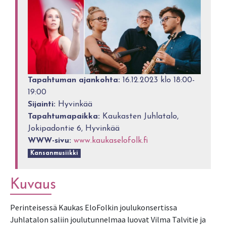
Tapahtuman ajankohta:
16.12.2023 klo 18:00-
19:00
Sijainti:
Hyvinkää
Tapahtumapaikka:
Kaukasten Juhlatalo,
Jokipadontie 6, Hyvinkää
WWW-sivu:
www.kaukaselofolk.fi
Kansanmusiikki
Kuvaus
Perinteisessä Kaukas EloFolkin joulukonsertissa
Juhlatalon saliin joulutunnelmaa luovat Vilma Talvitie ja