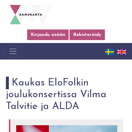
Kirjaudu sisään
Rekisteröidy
Kaukas EloFolkin
joulukonsertissa Vilma
Talvitie ja ALDA