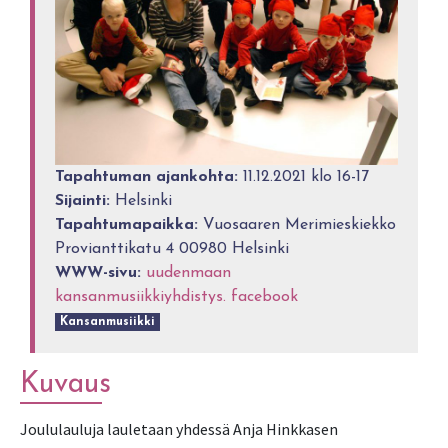
Tapahtuman ajankohta:
11.12.2021 klo 16-17
Sijainti:
Helsinki
Tapahtumapaikka:
Vuosaaren Merimieskiekko
Provianttikatu 4 00980 Helsinki
WWW-sivu:
uudenmaan
kansanmusiikkiyhdistys. facebook
Kansanmusiikki
Kuvaus
Joululauluja lauletaan yhdessä Anja Hinkkasen