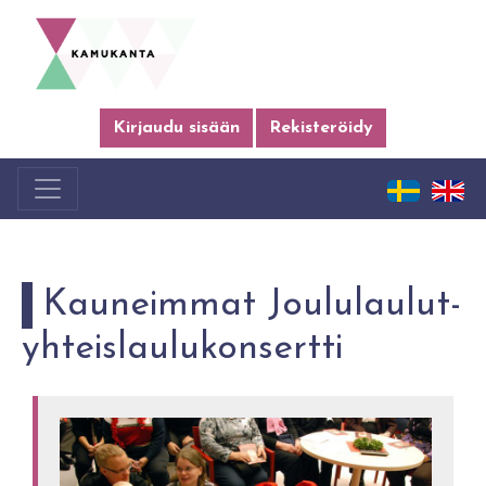
Kirjaudu sisään
Rekisteröidy
Kauneimmat Joululaulut-
yhteislaulukonsertti