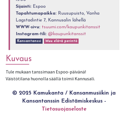
Sijainti:
Espoo
Tapahtumapaikka:
Ruusupuisto, Vanha
Lagstadintie 7, Kannusalin lähellä
WWW-sivu:
tsuumi.com/kaupunkitanssit
Instagram-tili:
@kaupunkitanssit
Kansantanssi
Muu elävä perintö
Kuvaus
Tule mukaan tanssimaan Espoo-päivänä!
Väistötilana huonolla säällä toimii Kannusali.
© 2025 Kamukanta / Kansanmusiikin ja
Kansantanssin Edistämiskeskus -
Tietosuojaseloste