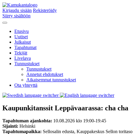
Kirjaudu sisään
Rekisteröidy
Siirry sisältöön
Etusivu
Uutiset
Julkaisut
Tapahtumat
Tekijät
Livelava
Tunnustukset
Tunnustukset
Annetut ehdotukset
Aikaisemmat tunnustukset
Ota yhteyttä
Kaupunkitanssit Leppävaarassa: cha cha
Tapahtuman ajankohta:
10.08.2026 klo 19:00-19:45
Sijainti:
Helsinki
Tapahtumapaikka:
Sellosalin edusta, Kauppakeskus Sellon toritaso