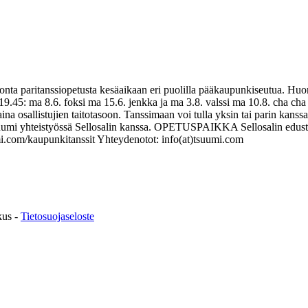
ta paritanssiopetusta kesäaikaan eri puolilla pääkaupunkiseutua. Huomi
-19.45: ma 8.6. foksi ma 15.6. jenkka ja ma 3.8. valssi ma 10.8. cha ch
aina osallistujien taitotasoon. Tanssimaan voi tulla yksin tai parin kans
ri Tsuumi yhteistyössä Sellosalin kanssa. OPETUSPAIKKA Sellosalin edu
mi.com/kaupunkitanssit Yhteydenotot: info(at)tsuumi.com
kus -
Tietosuojaseloste