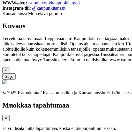
WWW-sivu:
tsuumi.com/kaupunkitanssit
Instagram-tili:
@kaupunkitanssit
Kansantanssi
Muu elävä perintö
Kuvaus
Tervetuloa tanssimaan Leppävaaraan! Kaupunkitanssit tarjoaa maksuton
tihkusateessa tanssitaan normaalisti. Opetus aina maanantaisin klo 19
aloittelijoille kuin kokeneemmillekin tanssijoille, opetus mukautetaan 
koulutetut tanssinopettajat. Kaupunkitanssit järjestää Tanssiteatte
opetusohjelma löytyy Tanssiteatteri Tsuumin nettisivuilta: www.tsuu
×
Sulje
© 2025 Kamukanta / Kansanmusiikin ja Kansantanssin Edistämiskes
Muokkaa tapahtumaa
X
Et voi lisätä uutta tapahtumaa, koska et ole kirjautunut sisään.