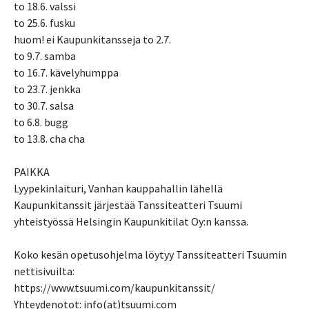
to 18.6. valssi
to 25.6. fusku
huom! ei Kaupunkitansseja to 2.7.
to 9.7. samba
to 16.7. kävelyhumppa
to 23.7. jenkka
to 30.7. salsa
to 6.8. bugg
to 13.8. cha cha
PAIKKA
Lyypekinlaituri, Vanhan kauppahallin lähellä
Kaupunkitanssit järjestää Tanssiteatteri Tsuumi
yhteistyössä Helsingin Kaupunkitilat Oy:n kanssa.
Koko kesän opetusohjelma löytyy Tanssiteatteri Tsuumin
nettisivuilta:
https://www.tsuumi.com/kaupunkitanssit/
Yhteydenotot: info(at)tsuumi.com