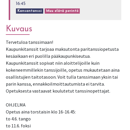
16:45
Kansantanssi
Muu elävä perintö
Kuvaus
Tervetuloa tanssimaan!
Kaupunkitanssit tarjoaa maksutonta paritanssiopetusta
kesäaikaan eri puolilla pääkaupunkiseutua.
Kaupunkitanssit sopivat niin aloittelijoille kuin
kokeneemmillekin tanssijoille, opetus mukautetaan aina
osallistujien taitotasoon. Voit tulla tanssimaan yksin tai
parin kanssa, ennakkoilmoittautumista ei tarvita.
Opetuksesta vastaavat koulutetut tanssinopettajat.
OHJELMA
Opetus aina torstaisin klo 16-16.45:
to 4.6. tango
to 11.6. foksi