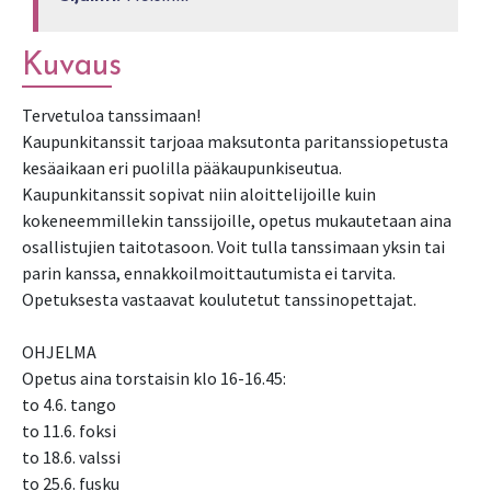
Kuvaus
Tervetuloa tanssimaan!
Kaupunkitanssit tarjoaa maksutonta paritanssiopetusta
kesäaikaan eri puolilla pääkaupunkiseutua.
Kaupunkitanssit sopivat niin aloittelijoille kuin
kokeneemmillekin tanssijoille, opetus mukautetaan aina
osallistujien taitotasoon. Voit tulla tanssimaan yksin tai
parin kanssa, ennakkoilmoittautumista ei tarvita.
Opetuksesta vastaavat koulutetut tanssinopettajat.
OHJELMA
Opetus aina torstaisin klo 16-16.45:
to 4.6. tango
to 11.6. foksi
to 18.6. valssi
to 25.6. fusku