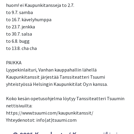
huom! ei Kaupunkitansseja to 2.7.
to 9.7. samba
to 16.7. kävelyhumppa
to 23.7. jenkka
to 30.7. salsa
to 6.8. bugg
to 13.8. cha cha
PAIKKA
Lyypekinlaituri, Vanhan kauppahallin lähellä
Kaupunkitanssit järjestää Tanssiteatteri Tsuumi
yhteistyössä Helsingin Kaupunkitilat Oy:n kanssa.
Koko kesän opetusohjelma löytyy Tanssiteatteri Tsuumin
nettisivuilta:
https://www.tsuumi.com/kaupunkitanssit/
Yhteydenotot: info(at)tsuumi.com