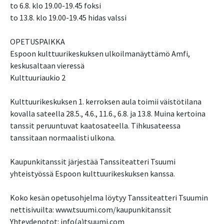
to 6.8. klo 19.00-19.45 foksi
to 13.8. klo 19.00-19.45 hidas valssi
OPETUSPAIKKA
Espoon kulttuurikeskuksen ulkoilmanäyttämö Amfi,
keskusaltaan vieressä
Kulttuuriaukio 2
Kulttuurikeskuksen 1. kerroksen aula toimii väistötilana
kovalla sateella 28.5., 4.6., 11.6., 6.8. ja 13.8. Muina kertoina
tanssit peruuntuvat kaatosateella. Tihkusateessa
tanssitaan normaalisti ulkona.
Kaupunkitanssit järjestää Tanssiteatteri Tsuumi
yhteistyössä Espoon kulttuurikeskuksen kanssa.
Koko kesän opetusohjelma löytyy Tanssiteatteri Tsuumin
nettisivuilta: www.tsuumi.com/kaupunkitanssit
Yhteydenotot: info(a)tsuumi.com