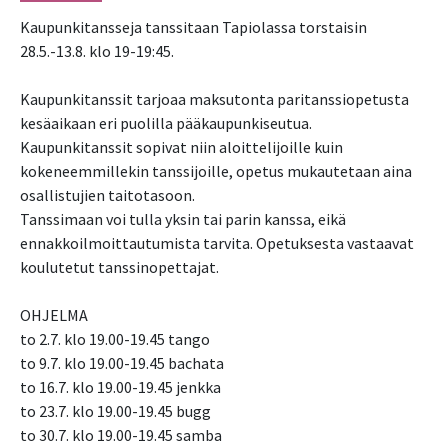
Kaupunkitansseja tanssitaan Tapiolassa torstaisin
28.5.-13.8. klo 19-19:45.
Kaupunkitanssit tarjoaa maksutonta paritanssiopetusta
kesäaikaan eri puolilla pääkaupunkiseutua.
Kaupunkitanssit sopivat niin aloittelijoille kuin
kokeneemmillekin tanssijoille, opetus mukautetaan aina
osallistujien taitotasoon.
Tanssimaan voi tulla yksin tai parin kanssa, eikä
ennakkoilmoittautumista tarvita. Opetuksesta vastaavat
koulutetut tanssinopettajat.
OHJELMA
to 2.7. klo 19.00-19.45 tango
to 9.7. klo 19.00-19.45 bachata
to 16.7. klo 19.00-19.45 jenkka
to 23.7. klo 19.00-19.45 bugg
to 30.7. klo 19.00-19.45 samba