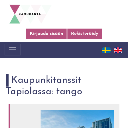
Kirjaudu sisään
Rekisteröidy
Kaupunkitanssit
Tapiolassa: tango